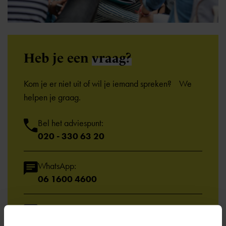
Heb je een
vraag?
Kom je er niet uit of wil je iemand spreken? We
helpen je graag.
Bel het adviespunt:
020 - 330 63 20
WhatsApp:
06 1600 4600
Email:
info@ocoamsterdam.nl