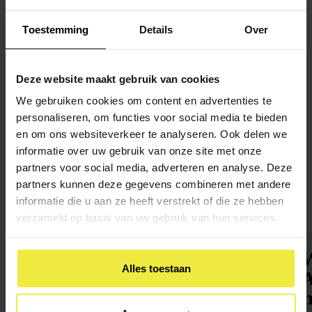
Toestemming
Details
Over
Inloopspreekuur
Dinsdag 15.00-17.00
OBA Osdorp
Deze website maakt gebruik van cookies
Donderdag 15.00-17.00
We gebruiken cookies om content en advertenties te
OBA Bijlmerplein
personaliseren, om functies voor social media te bieden
en om ons websiteverkeer te analyseren. Ook delen we
informatie over uw gebruik van onze site met onze
partners voor social media, adverteren en analyse. Deze
partners kunnen deze gegevens combineren met andere
Nieuws,
updates en tips
informatie die u aan ze heeft verstrekt of die ze hebben
verzameld op basis van uw gebruik van hun services.
OCO Amsterdam in een
W
Alles toestaan
nieuw jasje
A
m