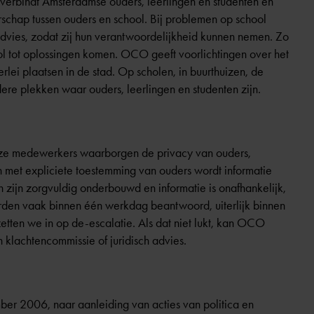
verbindt Amsterdamse ouders, leerlingen en studenten en
schap tussen ouders en school. Bij problemen op school
dvies, zodat zij hun verantwoordelijkheid kunnen nemen. Zo
l tot oplossingen komen. OCO geeft voorlichtingen over het
lei plaatsen in de stad. Op scholen, in buurthuizen, de
e plekken waar ouders, leerlingen en studenten zijn.
ze medewerkers waarborgen de privacy van ouders,
n met expliciete toestemming van ouders wordt informatie
zijn zorgvuldig onderbouwd en informatie is onafhankelijk,
rden vaak binnen één werkdag beantwoord, uiterlijk binnen
 zetten we in op de-escalatie. Als dat niet lukt, kan OCO
 klachtencommissie of juridisch advies.
er 2006, naar aanleiding van acties van politica en