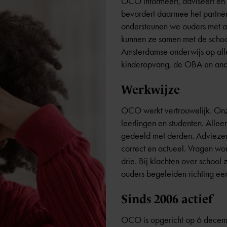
OCO informeert, adviseert en 
bevordert daarmee het partner
ondersteunen we ouders met a
kunnen ze samen met de schoo
Amsterdamse onderwijs op aller
kinderopvang, de OBA en ander
Werkwijze
OCO werkt vertrouwelijk. On
leerlingen en studenten. Allee
gedeeld met derden. Adviezen 
correct en actueel. Vragen wo
drie. Bij klachten over school
ouders begeleiden richting een
Sinds 2006 actief
OCO is opgericht op 6 decemb