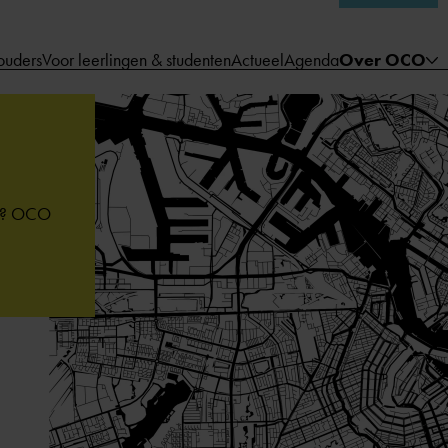
ouders
Voor leerlingen & studenten
Actueel
Agenda
Over OCO
am? OCO