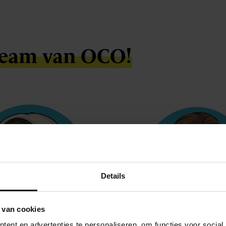
team van OCO!
Details
 van cookies
ent en advertenties te personaliseren, om functies voor social