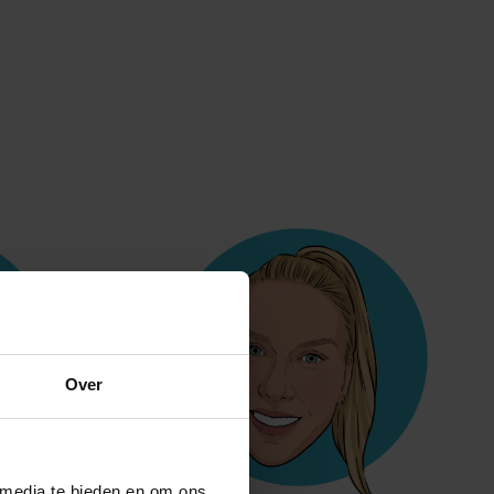
Over
 media te bieden en om ons