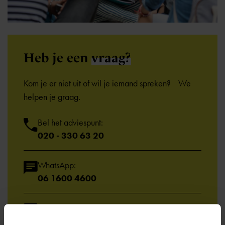
Heb je een
vraag?
Kom je er niet uit of wil je iemand spreken? We
helpen je graag.
Bel het adviespunt:
020 - 330 63 20
WhatsApp:
06 1600 4600
Email:
info@ocoamsterdam.nl