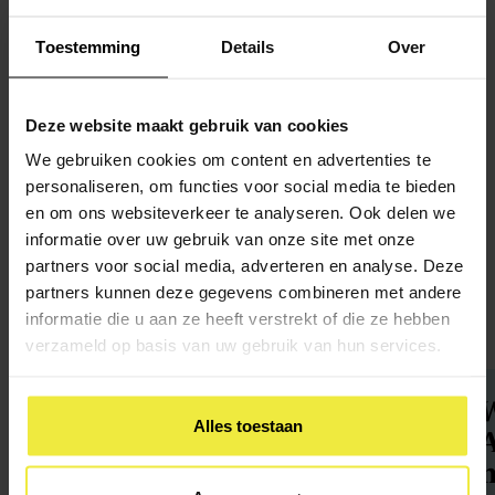
Toestemming
Details
Over
Inloopspreekuur
Dinsdag 15.00-17.00
OBA Osdorp
Deze website maakt gebruik van cookies
Donderdag 15.00-17.00
We gebruiken cookies om content en advertenties te
OBA Bijlmerplein
personaliseren, om functies voor social media te bieden
en om ons websiteverkeer te analyseren. Ook delen we
informatie over uw gebruik van onze site met onze
partners voor social media, adverteren en analyse. Deze
partners kunnen deze gegevens combineren met andere
Nieuws,
updates en tips
informatie die u aan ze heeft verstrekt of die ze hebben
verzameld op basis van uw gebruik van hun services.
OCO Amsterdam in een
W
Alles toestaan
nieuw jasje
A
m