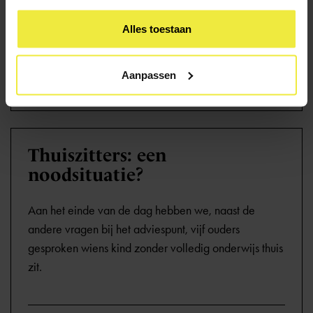
sturen bij overmacht. Bijvoorbeeld als de school
onbereikbaar is door zware sneeuwval.
Alles toestaan
Aanpassen
Lees meer
Thuiszitters: een
noodsituatie?
Aan het einde van de dag hebben we, naast de
andere vragen bij het adviespunt, vijf ouders
gesproken wiens kind zonder volledig onderwijs thuis
zit.