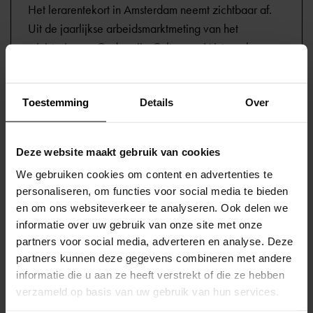
Het lerarentekort in Amsterdam neemt zichtbaar af.
Uit de jaarlijkse arbeidsmarktmeting van het
ministerie van Onderwijs, Cultuur en Wetenschap
(OCW) blijkt dat het tekort in het basisonderwijs is
gedaald van 15,5 procent in 2024 naar 12,2 procent
Toestemming
Details
Over
in 2025.
Deze website maakt gebruik van cookies
Lees meer
We gebruiken cookies om content en advertenties te
personaliseren, om functies voor social media te bieden
en om ons websiteverkeer te analyseren. Ook delen we
informatie over uw gebruik van onze site met onze
Geen ijsvrij, school alleen
partners voor social media, adverteren en analyse. Deze
dicht bij overmacht
partners kunnen deze gegevens combineren met andere
informatie die u aan ze heeft verstrekt of die ze hebben
verzameld op basis van uw gebruik van hun services.
Een school mag alleen dicht of leerlingen naar huis