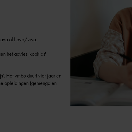
/havo of havo/vwo.
n het advies 'kopklas'
’. Het vmbo duurt vier jaar en
sche opleidingen (gemengd en