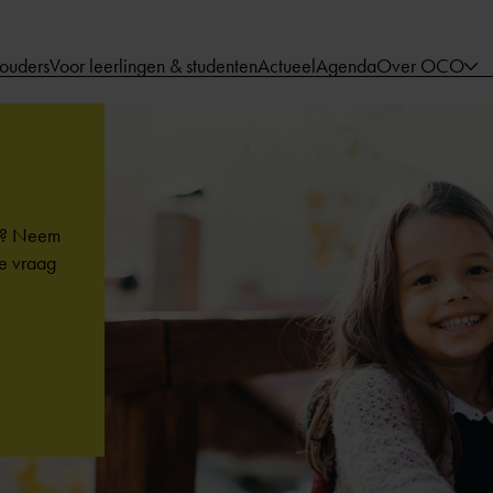
 ouders
Voor leerlingen & studenten
Actueel
Agenda
Over OCO
am? Neem
je vraag