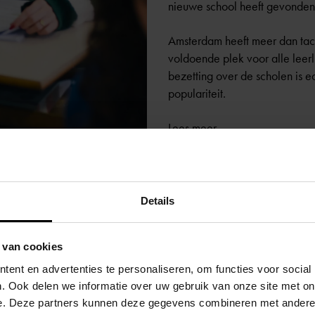
nieuwe school heeft gevonden. 
Amsterdam heeft meer dan tach
voldoende plek voor alle leer
bezetting over de scholen is ec
populariteit.
Lees meer
.
Details
 van cookies
ent en advertenties te personaliseren, om functies voor social
. Ook delen we informatie over uw gebruik van onze site met on
e. Deze partners kunnen deze gegevens combineren met andere i