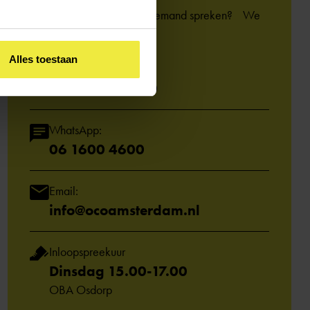
Kom je er niet uit of wil je iemand spreken? We
helpen je graag.
Alles toestaan
Bel het adviespunt:
020 - 330 63 20
WhatsApp:
06 1600 4600
Email:
info@ocoamsterdam.nl
Inloopspreekuur
Dinsdag 15.00-17.00
OBA Osdorp