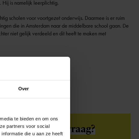
Hij is namelijk leerplichtig.
tig scholen voor voortgezet onderwijs. Daarmee is er ruim
lingen die in Amsterdam naar de middelbare school gaan. De
hter niet gelijk verdeeld en dit heeft te maken met
Over
 media te bieden en om ons
Heb je een
vraag?
ze partners voor social
nformatie die u aan ze heeft