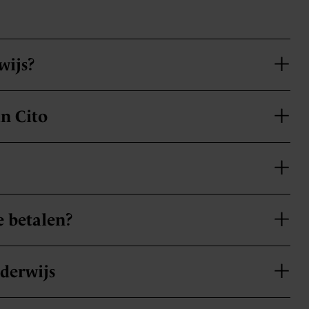
wijs?
an Cito
e betalen?
nderwijs