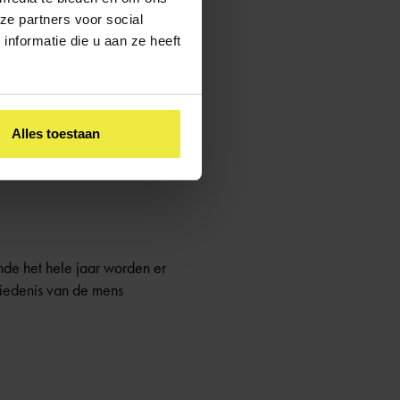
ze partners voor social
nformatie die u aan ze heeft
n en muziek. Daarnaast
 centraal staat, komt dit ook
en, lopen en dansen. De
Alles toestaan
hersenen bevordert. Naast
ende het hele jaar worden er
hiedenis van de mens