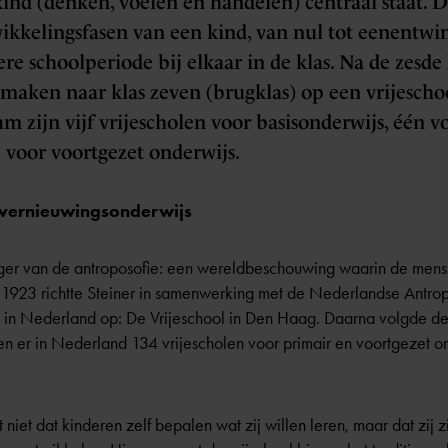
ind (denken, voelen en handelen) centraal staat. D
ikkelingsfasen van een kind, van nul tot eenentwin
ere schoolperiode bij elkaar in de klas. Na de zesde
 maken naar klas zeven (brugklas) op een vrijescho
m zijn vijf vrijescholen voor basisonderwijs, één v
 voor voortgezet onderwijs.
l vernieuwingsonderwijs
gger van de antroposofie: een wereldbeschouwing waarin de mens
In 1923 richtte Steiner in samenwerking met de Nederlandse Antro
ol in Nederland op: De Vrijeschool in Den Haag. Daarna volgde 
n er in Nederland 134 vrijescholen voor primair en voortgezet o
iet dat kinderen zelf bepalen wat zij willen leren, maar dat zij zi