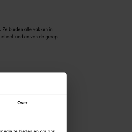
. Ze bieden alle vakken in
vidueel kind en van de groep
ijgen kinderen
en genoemd.
n bepaald onderdeel van
Over
n stukje leerstof
andere schoolvakken
 media te bieden en om ons