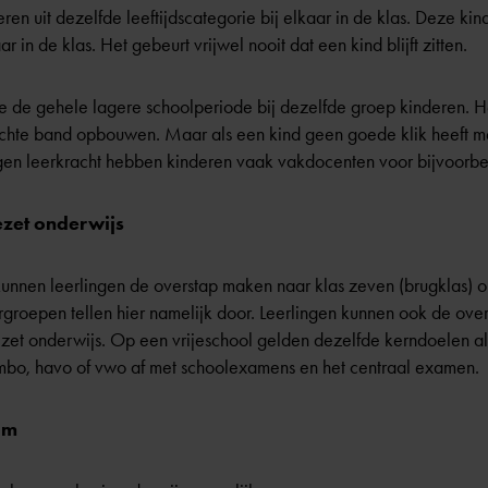
eren uit dezelfde leeftijdscategorie bij elkaar in de klas. Deze ki
ar in de klas. Het gebeurt vrijwel nooit dat een kind
blijft zitten
.
cipe de gehele lagere schoolperiode bij dezelfde groep kinderen. H
chte band opbouwen. Maar als een kind geen goede klik heeft met
igen leerkracht hebben kinderen vaak vakdocenten voor bijvoorbe
ezet onderwijs
unnen leerlingen de overstap maken naar klas zeven (brugklas) o
rgroepen tellen hier namelijk door. Leerlingen kunnen ook de ov
ezet onderwijs. Op een vrijeschool gelden dezelfde kerndoelen a
vmbo, havo of vwo af met
schoolexamens en het centraal examen
.
am