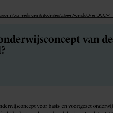
 ouders
Voor leerlingen & studenten
Actueel
Agenda
Over OCO
 onderwijsconcept van de
l?
onderwijsconcept voor basis- en voortgezet onderwij