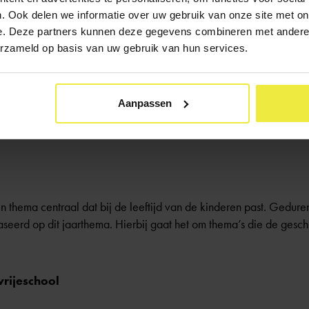
. Ook delen we informatie over uw gebruik van onze site met on
e. Deze partners kunnen deze gegevens combineren met andere i
erzameld op basis van uw gebruik van hun services.
el vrijescholen vaklessen en kunsturen, zoals schilderen, tekene
 gymnastiek. Maar omdat beweging binnen het vrijeschoolonderwijs
Zo zullen kinderen tijdens taal-en rekenlessen bijvoorbeeld klapp
Aanpassen
bewegen gezond is en dat het de aanmaak van verbindingen in de 
eren kennis met toneel, natuur, techniek en handvaardigheid.
een thema centraal dat bij de leeftijd van de kinderen past. Gedur
baseerd op dit jaarthema. Hierbij gaat het om thema’s die de gesc
vrijeschool