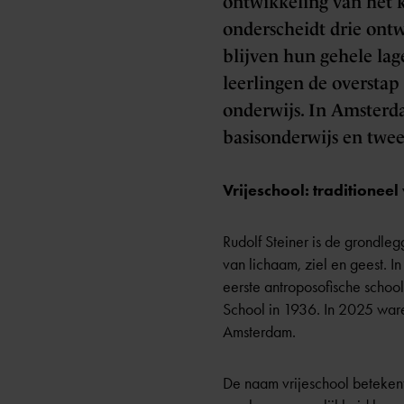
ontwikkeling van het k
onderscheidt drie ontw
blijven hun gehele lag
leerlingen de overstap
onderwijs. In Amsterda
basisonderwijs en twee
Vrijeschool: traditionee
Rudolf Steiner is de grondle
van lichaam, ziel en geest. 
eerste antroposofische scho
School in 1936. In 2025 ware
Amsterdam.
De naam vrijeschool betekent n