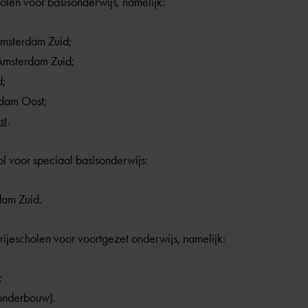
holen voor basisonderwijs, namelijk:
msterdam Zuid;
Amsterdam Zuid;
d;
dam Oost;
st
.
ol voor speciaal basisonderwijs:
dam Zuid.
jescholen voor voortgezet onderwijs, namelijk:
;
onderbouw).