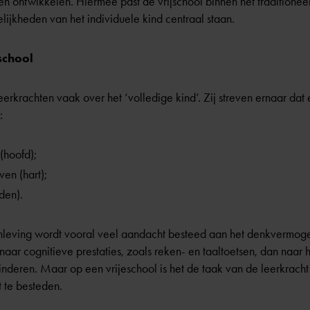
en ontwikkelen. Hiermee past de vrijschool binnen het
traditione
ijkheden van het individuele kind centraal staan.
school
erkrachten vaak over het ‘volledige kind’. Zij streven ernaar dat e
:
(hoofd);
en (hart);
den).
nleving wordt vooral veel aandacht besteed aan het denkvermogen
aar cognitieve prestaties, zoals reken- en taaltoetsen, dan naar 
inderen. Maar op een vrijeschool is het de taak van de leerkracht
 te besteden.