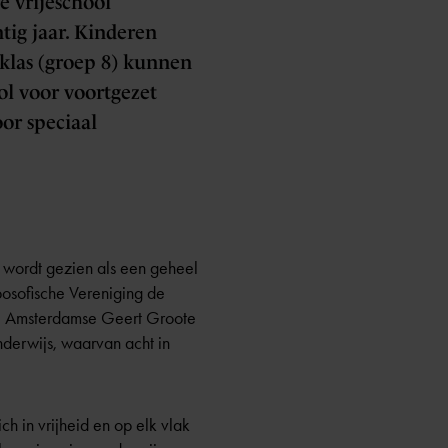
e vrijeschool
tig jaar. Kinderen
 klas (groep 8) kunnen
ol voor voortgezet
oor speciaal
 wordt gezien als een geheel
posofische Vereniging de
de Amsterdamse Geert Groote
nderwijs, waarvan acht in
ch in vrijheid en op elk vlak