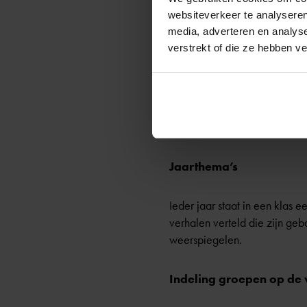
websiteverkeer te analyseren
Vaklessen en kunsturen
media, adverteren en analys
verstrekt of die ze hebben v
Na de oefenuren volgen op ve
krijgen kinderen euritmie en
in alle andere lessen terug. 
gedachte hierachter is dat 
kunst en beweging maken kind
Jaarthema’s
Ieder jaar staat in een klas 
verhalen verteld die zijn ge
weerspiegelen.
Indeling groepen op de 