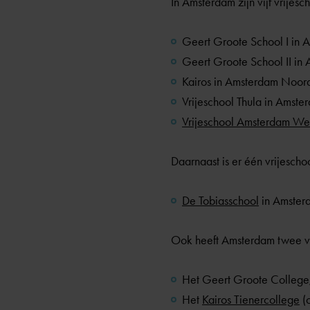
In Amsterdam zijn vijf vrijesc
Geert Groote School I
in A
Geert Groote School II
in 
Kairos
in Amsterdam Noor
Vrijeschool Thula
in Amster
Vrijeschool Amsterdam We
Daarnaast is er één vrijescho
De Tobiasschool
in Amster
Ook heeft Amsterdam twee vri
Het Geert Groote College
Het
Kairos Tienercollege
(