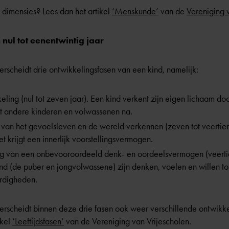
dimensies? Lees dan het artikel
‘Menskunde’
van de
Vereniging 
nul tot eenentwintig jaar
rscheidt drie ontwikkelingsfasen van een kind, namelijk:
keling (nul tot zeven jaar). Een kind verkent zijn eigen lichaam 
et andere kinderen en volwassenen na.
van het gevoelsleven en de wereld verkennen (zeven tot veertien 
et krijgt een innerlijk voorstellingsvermogen.
g van een onbevooroordeeld denk- en oordeelsvermogen (veertien
ind (de puber en jongvolwassene) zijn denken, voelen en willen t
rdigheden.
erscheidt binnen deze drie fasen ook weer verschillende ontwikkel
ikel
‘Leeftijdsfasen’
van de Vereniging van Vrijescholen.