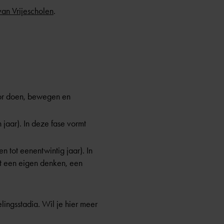
van Vrijescholen
.
door doen, bewegen en
jaar). In deze fase vormt
 tot eenentwintig jaar). In
ot een eigen denken, een
ingsstadia. Wil je hier meer