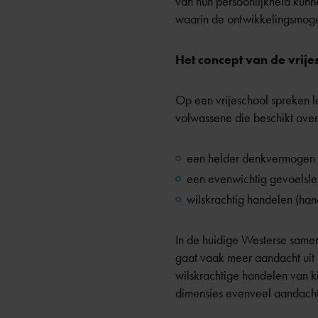
van hun persoonlijkheid kunn
waarin de ontwikkelingsmogel
Het concept van de vrije
Op een vrijeschool spreken le
volwassene die beschikt over
een helder denkvermogen 
een evenwichtig gevoelslev
wilskrachtig handelen (han
In de huidige Westerse same
gaat vaak meer aandacht uit n
wilskrachtige handelen van k
dimensies evenveel aandacht