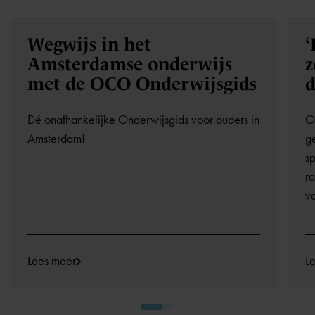
Wegwijs in het
‘
Amsterdamse onderwijs
z
met de OCO Onderwijsgids
d
Dé onafhankelijke Onderwijsgids voor ouders in
OC
Amsterdam!
ge
sp
ra
va
Lees meer
L