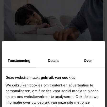
Thuiszitters en passend
Toestemming
Details
Over
onderwijs
Deze website maakt gebruik van cookies
Een thuiszitter is een leerling die ingeschreven staat op een
We gebruiken cookies om content en advertenties te
school, maar langer dan vier weken thuiszit. Eén van de
personaliseren, om functies voor social media te bieden
doelstellingen van de Wet op passend onderwijs is geen
en om ons websiteverkeer te analyseren. Ook delen we
thuiszitters meer. Maar hoe kan thuiszitten worden
informatie over uw gebruik van onze site met onze
voorkomen en opgelost?