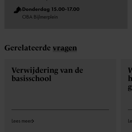
Donderdag 15.00-17.00
OBA Bijlmerplein
Gerelateerde
vragen
Verwijdering van de
W
basisschool
h
Lees meer
L