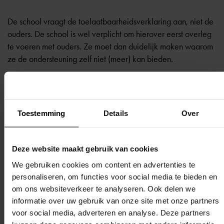
De school vraagt de toelaatbaarheidsverklaring aan, niet de
ouders. De school is wel verplicht om hierover eerst overleg
te voeren met ouders. Ze moet dan duidelijk maken waarom
ze de ondersteuning zelf niet (meer) kan bieden.
Ook als ouders het niet eens zijn met de aanvraag, kan de
school de TLV aanvragen. Het samenwerkingsverband kijkt
dan wel extra kritisch naar de aanvraag en zal ouders
Toestemming
Details
Over
meestal uitnodigen voor een gesprek hierover.
Deze website maakt gebruik van cookies
Als ouders het niet eens zijn met de afgifte van de TLV, dus na
We gebruiken cookies om content en advertenties te
de beoordeling, kunnen ze hiertegen bezwaar maken. Er is
personaliseren, om functies voor social media te bieden en
een
landelijke bezwaaradviescommissie
voor de bezwaren
om ons websiteverkeer te analyseren. Ook delen we
tegen de toelaatbaarheidsverklaringen.
informatie over uw gebruik van onze site met onze partners
voor social media, adverteren en analyse. Deze partners