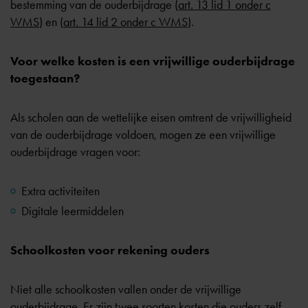
bestemming van de ouderbijdrage (
art. 13 lid 1 onder c
WMS
) en (
art. 14 lid 2 onder c WMS
).
Voor welke kosten is een vrijwillige ouderbijdrage
toegestaan?
Als scholen aan de wettelijke eisen omtrent de vrijwilligheid
van de ouderbijdrage voldoen, mogen ze een vrijwillige
ouderbijdrage vragen voor:
Extra activiteiten
Digitale leermiddelen
Schoolkosten voor rekening ouders
Niet alle schoolkosten vallen onder de vrijwillige
ouderbijdrage. Er zijn twee soorten kosten die ouders zelf