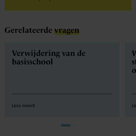
Gerelateerde
vragen
Verwijdering van de
W
basisschool
s
o
Lees meer
L