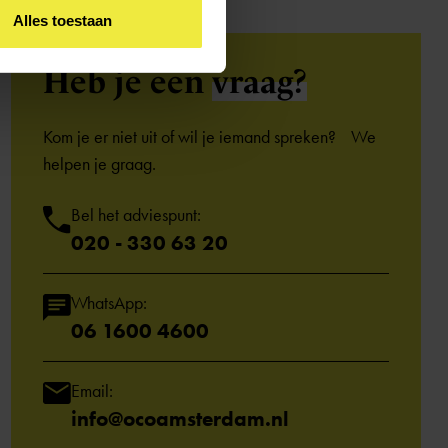
Alles toestaan
Heb je een
vraag?
Kom je er niet uit of wil je iemand spreken? We
helpen je graag.
Bel het adviespunt:
020 - 330 63 20
WhatsApp:
06 1600 4600
Email:
info@ocoamsterdam.nl