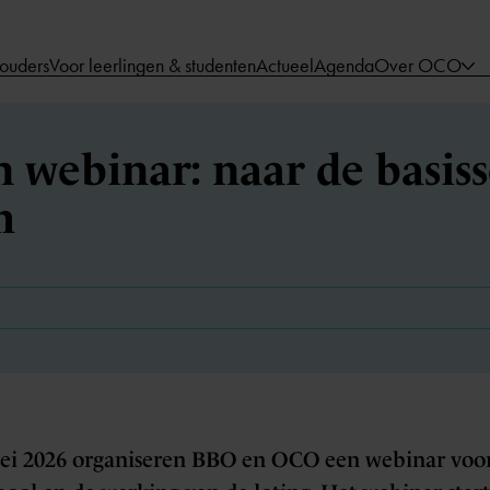
 ouders
Voor leerlingen & studenten
Actueel
Agenda
Over OCO
webinar: naar de basiss
m
ei 2026 organiseren BBO en OCO een webinar voor