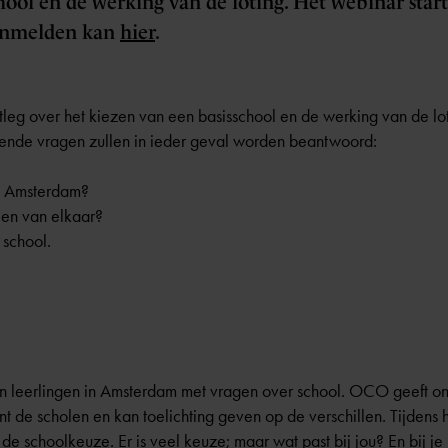
hool en de werking van de loting. Het webinar star
Aanmelden kan
hier
.
uitleg over het kiezen van een basisschool en de werking van de 
ende vragen zullen in ieder geval worden beantwoord:
n Amsterdam?
len van elkaar?
 school.
?
n leerlingen in Amsterdam met vragen over school. OCO geeft on
de scholen en kan toelichting geven op de verschillen. Tijdens h
e schoolkeuze. Er is veel keuze; maar wat past bij jou? En bij je