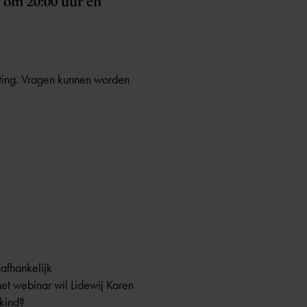
t om 20:00 uur en
loting. Vragen kunnen worden
afhankelijk
et webinar wil Lidewij Koren
 kind?