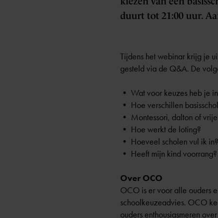
kiezen van een basissc
duurt tot 21:00 uur. 
Tijdens het webinar krijg je 
gesteld via de Q&A. De volg
• Wat voor keuzes heb je i
• Hoe verschillen basisscho
• Montessori, dalton of vrije
• Hoe werkt de loting?
• Hoeveel scholen vul ik in
• Heeft mijn kind voorrang?
Over OCO
OCO is er voor alle ouders e
schoolkeuzeadvies. OCO kent 
ouders enthousiasmeren over d