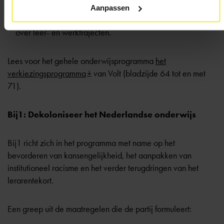
maatschappelijke organisaties een breder
Aanpassen
Vakmanschapspact, waarin afspraken worden gemaakt
over leer- en werktrajecten.
Lees voor het gehele onderwijsprogramma
het
verkiezingsprogramma
van Volt (bladzijde 64 tot en met
71).
Bij1: Dekoloniseer het Nederlandse onderwijs
Bij1 richt zich in het programma met name op het
bevorderen van kansengelijkheid, het aanpakken van
institutioneel racisme en het verder terugdringen van het
lerarentekort.
Een greep uit de maatregelen die de partij formuleert: