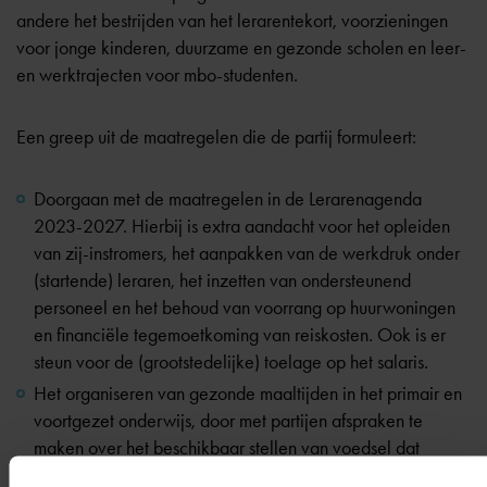
andere het bestrijden van het lerarentekort, voorzieningen
voor jonge kinderen, duurzame en gezonde scholen en leer-
en werktrajecten voor mbo-studenten.
Een greep uit de maatregelen die de partij formuleert:
Doorgaan met de maatregelen in de Lerarenagenda
2023-2027. Hierbij is extra aandacht voor het opleiden
van zij-instromers, het aanpakken van de werkdruk onder
(startende) leraren, het inzetten van ondersteunend
personeel en het behoud van voorrang op huurwoningen
en financiële tegemoetkoming van reiskosten. Ook is er
steun voor de (grootstedelijke) toelage op het salaris.
Het organiseren van gezonde maaltijden in het primair en
voortgezet onderwijs, door met partijen afspraken te
maken over het beschikbaar stellen van voedsel dat
anders wordt weggegooid.