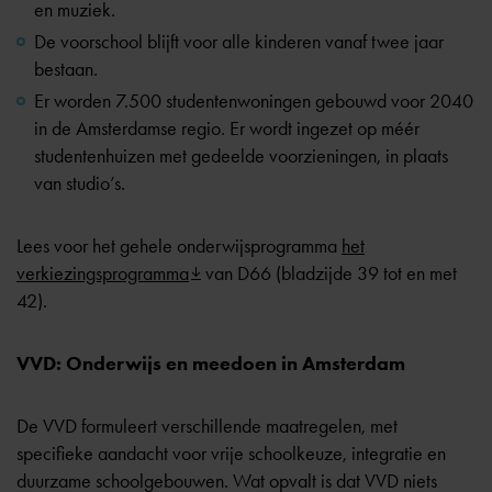
en muziek.
De voorschool blijft voor alle kinderen vanaf twee jaar
bestaan.
Er worden 7.500 studentenwoningen gebouwd voor 2040
in de Amsterdamse regio. Er wordt ingezet op méér
studentenhuizen met gedeelde voorzieningen, in plaats
van studio’s.
Lees voor het gehele onderwijsprogramma
het
verkiezingsprogramma
van D66 (bladzijde 39 tot en met
42).
VVD: Onderwijs en meedoen in Amsterdam
De VVD formuleert verschillende maatregelen, met
specifieke aandacht voor vrije schoolkeuze, integratie en
duurzame schoolgebouwen. Wat opvalt is dat VVD niets