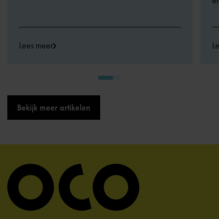
en
Lees meer
L
Bekijk meer artikelen