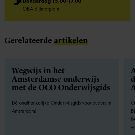
Donderdag 15.00-17.00
OBA Bijlmerplein
Gerelateerde
artikelen
Wegwijs in het
A
Amsterdamse onderwijs
d
met de OCO Onderwijsgids
Dé onafhankelijke Onderwijsgids voor ouders in
O
Amsterdam!
B
he
va