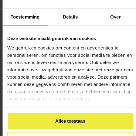
Om de toegang te verbeteren, wordt er een
haalbaarheidsonderzoek gedaan naar de mogelijkheden
Toestemming
Details
Over
om de voorscholen voor maximaal zestien uur per week
gratis te maken voor ouders met een Stadspas.
Leerlingen kunnen hun taalvaardigheidsachterstanden het
Deze website maakt gebruik van cookies
beste inhalen in de reguliere schooltijd. Daarom wordt er
We gebruiken cookies om content en advertenties te
extra geïnvesteerd in onderwijsassistenten en
personaliseren, om functies voor social media te bieden en
zomerscholen.
om ons websiteverkeer te analyseren. Ook delen we
Per stadsdeel en stadsgebied wordt een
informatie over uw gebruik van onze site met onze partners
thuiszittersregisseur aangesteld om het thuiszitten terug te
voor social media, adverteren en analyse. Deze partners
dringen.
kunnen deze gegevens combineren met andere informatie
die u aan ze heeft verstrekt of die ze hebben verzameld op
De Amsterdamse Familie School wordt uitgebreid naar
basis van uw gebruik van hun services.
meer scholen in het primair en voortgezet onderwijs.
Duurzame energieopwekking wordt de standaard bij
nieuwbouw en renovatie van scholen.
Alles toestaan
In navolging van het Amsterdamse Stagepact MBO sluit
de gemeente samen met bedrijven, scholen en