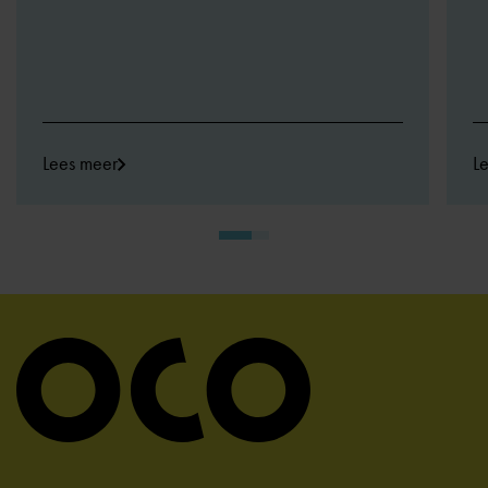
Lees meer
L