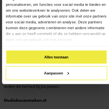
personaliseren, om functies voor social media te bieden en
Op de website van talentfocus kun je een
gratis studie-
om ons websiteverkeer te analyseren. Ook delen we
oriëntatietest
maken. De test bestaat uit twee onderdelen:
informatie over uw gebruik van onze site met onze partners
studie-sectoren en studie-inhoud. Eerst geef je aan welke
voor social media, adverteren en analyse. Deze partners
sectoren jou interessant lijken, zoals taal en communicatie of
kunnen deze gegevens combineren met andere informatie
bouwkunde. Daarna krijg je tientallen inhoudelijke
die u aan ze heeft verstrekt of die ze hebben verzameld op
studiebeschrijvingen voorgelegd. Bijvoorbeeld:
basis van uw gebruik van hun services.
‘onderzoeken waarom mensen naar een bepaalde
vakantieplaats gaan en wat de bestemming nog leuker kan
maken’. Jij geeft vervolgens aan in hoeverre dit jou
Alles toestaan
aanspreekt door een van de volgende tekens aan te vinken:
– -, -, +/- + en ++. Het invullen van de test duurt ongeveer
Aanpassen
een half uur. Na afloop ontvang je de uitslag per mail. De
uitslag geeft jou een globaal beeld van de sectoren en
studies die het best bij jou passen.
Studiekeuzemaken.nl