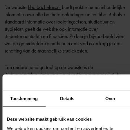
De website
hbo.bachelors.nl
biedt praktische en inhoudelijke
informatie over alle bacheloropleidingen in het hbo. Behalve
standaard informatie over toelatingseisen, studieduur en
studielast, geeft de website ook informatie over
studentenaantallen en financiën. Zo kun je bijvoorbeeld zien
wat de gemiddelde kamerhuur in een stad is en krijg je een
schatting van de maandelijks studiekosten.
Een andere handige tool op de website is de
studievergelijker. Daarmee zie je in één oogopslag wat de
overeenkomsten en verschillen zijn tussen opleidingen.
Verder houdt de website een actuele voorlichtingsagenda bij
Toestemming
Details
Over
voor open dagen, meeloopdagen en ‘late beslissersdagen’.
Deze website maakt gebruik van cookies
Talentfocus.nl
We gebruiken cookies om content en advertenties te