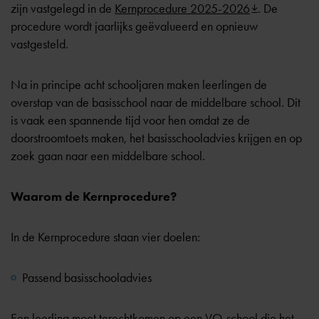
zijn vastgelegd in de
Kernprocedure 2025-2026
. De
procedure wordt jaarlijks geëvalueerd en opnieuw
vastgesteld.
Na in principe acht schooljaren maken leerlingen de
overstap van de basisschool naar de middelbare school. Dit
is vaak een spannende tijd voor hen omdat ze de
doorstroomtoets
maken, het
basisschooladvies
krijgen en op
zoek gaan naar een middelbare school.
Waarom de Kernprocedure?
In de Kernprocedure staan vier doelen:
Passend basisschooladvies
Een leerling moet terechtkomen op een VO-school die het