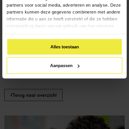
PO-VO
partners voor social media, adverteren en analyse. Deze
partners kunnen deze gegevens combineren met andere
Bijlage 3:
Toetsstandaard
informatie die u aan ze heeft verstrekt of die ze hebben
Bijlage 4:
Handboek toelaatbaarheid praktijkonderwijs
verzameld op basis van uw gebruik van hun services.
Bijlage 5:
Beslisboom OCW voor leerlingdeelname aan
eindtoets
Bijlage 6:
Toelichting Onderwijsbehoeften Oki-doc
Alles toestaan
Bijlage 7:
Indienen vraag, opmerking klacht
Bijlage 8:
Reglement bezwaarprocedure
Aanpassen
Terug naar overzicht