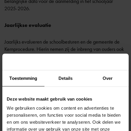
belangrijke data voor de aanmelding in het schooljaar
2025-2026.
Jaarlijkse evaluatie
Jaarlijks evalueren de schoolbesturen en de gemeente de
Kernprocedure. Hierin nemen zij de inbreng van ouders ook
mee. Daarnaast stellen zij opnieuw een procedure
vast. Heeft u punten ter verbetering? Neem dan contact op
met OCO.
Toestemming
Details
Over
Kernprocedure 2025-2026 met acht bijlagen
Deze website maakt gebruik van cookies
Kernprocedure 2025
(Nieuwe versie verschijnt in
We gebruiken cookies om content en advertenties te
december 2025)
personaliseren, om functies voor social media te bieden
Bijlage 1:
Tijdpad Kernprocedure (conceptversie) 2025
en om ons websiteverkeer te analyseren. Ook delen we
Bijlage 2:
Procesomschrijving Kernprocedure Overstap
informatie over uw gebruik van onze site met onze