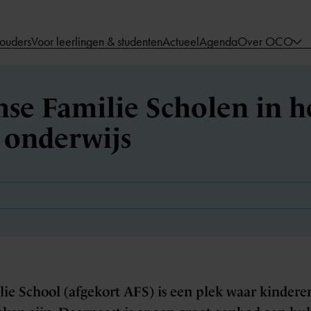
 ouders
Voor leerlingen & studenten
Actueel
Agenda
Over OCO
e Familie Scholen in h
 onderwijs
e School (afgekort AFS) is een plek waar kindere