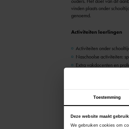
ouders. Het doel van dit aanb
vinden plaats onder schooltij
genoemd.
Activiteiten leerlingen
Activiteiten onder schooltij
Naschoolse activiteiten: sp
Extra vakdocenten en prof
fysiotherapie.
Extra materialen: boeken, s
Extra begeleiding: begelei
Toestemming
Activiteiten ouders
Deze website maakt gebruik
Ouderservicepunt: een inl
We gebruiken cookies om cont