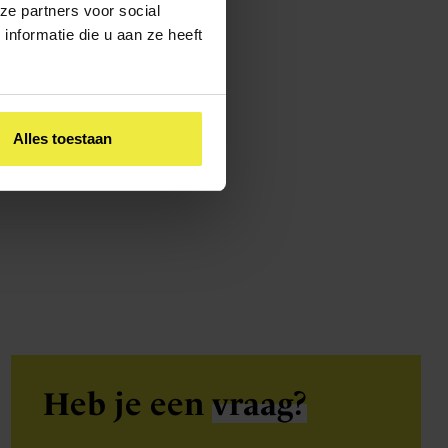
n.
ze partners voor social
.
nformatie die u aan ze heeft
Alles toestaan
Heb je een
vraag?