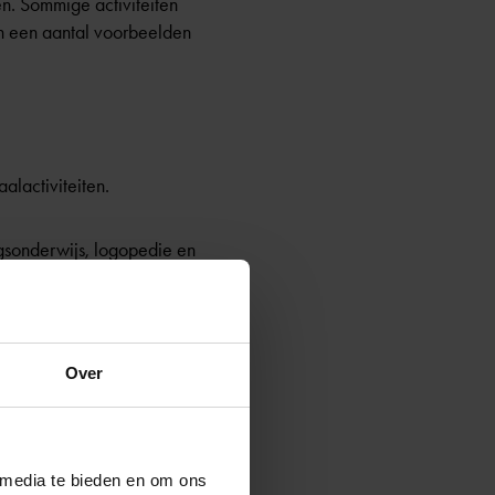
en. Sommige activiteiten
den een aantal voorbeelden
aalactiviteiten.
gsonderwijs, logopedie en
Over
 media te bieden en om ons