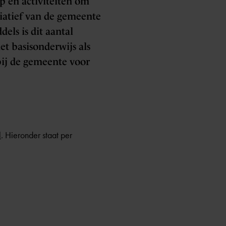
p en activiteiten om
tiatief van de gemeente
els is dit aantal
t basisonderwijs als
bij de gemeente voor
l
. Hieronder staat per