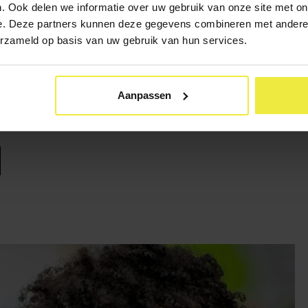
eochtenden, spelletjesmiddagen, sportlessen, samen koken en ete
. Ook delen we informatie over uw gebruik van onze site met on
 taalcursus, digitale vaardigheden, opvoeding, energie en stadspas
e. Deze partners kunnen deze gegevens combineren met andere i
erzameld op basis van uw gebruik van hun services.
lunch op school voor en door ouders.
ching en bezoeken aan bedrijven.
rs beter in beeld en toeleiden naar zorg en ondersteuning.
Aanpassen