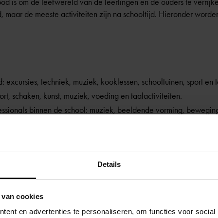
od is om de leefwereld van de leerlingen en de ouders te verrijk
d, maar de meeste activiteiten zijn na schooltijd. Hieronder wor
d: excursies, techniek, muziek, kooklessen, schooltuinen, sport en t
ort, schaken, kunst, muziek, voeding en taalactiviteiten.
essionals binnen de school: muziek, beeldende vorming, bewegin
portmaterialen, uitbreiding speelmaterialen en laptops.
ding in de klas, bijlessen, huiswerkbegeleiding en mentoraat.
Details
 van cookies
oopspreekuur voor financiële vragen en/of problemen.
ent en advertenties te personaliseren, om functies voor social