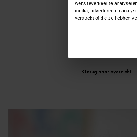
Ouderbijeenkomsten: koffi
websiteverkeer te analyseren
Cursussen en voorlichting:
media, adverteren en analys
verstrekt of die ze hebben v
Maaltijden: ontbijt en/of 
Loopbaanbegeleiding: coa
Toeleiding naar zorg: oude
Terug naar overzicht