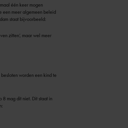
aximaal één keer mogen
 die een meer algemeen beleid
dam staat bijvoorbeeld:
jven zitten’, maar wel meer
an besloten worden een kind te
8 mag dit niet. Dit staat in
n: