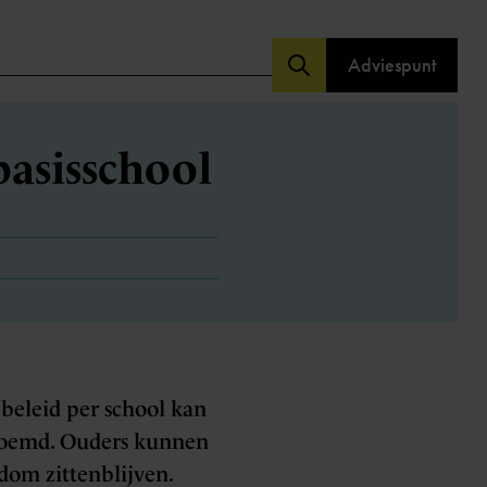
Adviespunt
basisschool
 beleid per school kan
genoemd. Ouders kunnen
dom zittenblijven.