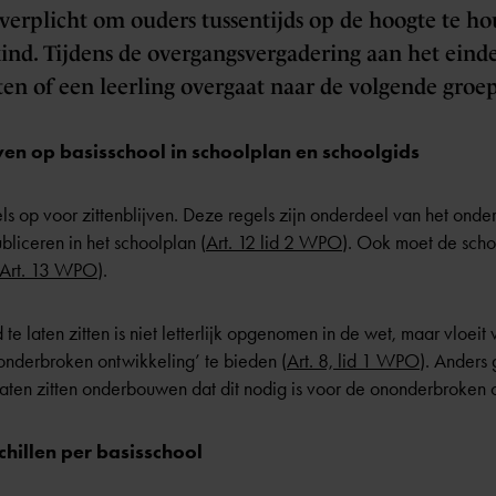
 verplicht om ouders tussentijds op de hoogte te h
nd. Tijdens de overgangsvergadering aan het einde
ten of een leerling overgaat naar de volgende groep
jven op basisschool in schoolplan en schoolgids
gels op voor zittenblijven. Deze regels zijn onderdeel van het ond
bliceren in het schoolplan (
Art. 12 lid 2 WPO
). Ook moet de scho
Art. 13 WPO
).
 laten zitten is niet letterlijk opgenomen in de wet, maar vloeit 
onderbroken ontwikkeling’ te bieden (
Art. 8, lid 1 WPO
). Anders
laten zitten onderbouwen dat dit nodig is voor de ononderbroken 
chillen per basisschool