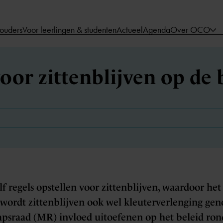
 ouders
Voor leerlingen & studenten
Actueel
Agenda
Over OCO
voor zittenblijven op de 
f regels opstellen voor zittenblijven, waardoor het
 2 wordt zittenblijven ook wel kleuterverlenging 
psraad (MR) invloed uitoefenen op het beleid ron