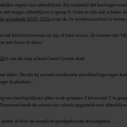
lijke regels voor zittenblijven. Bijvoorbeeld dat leerlingen m
gen niet mogen zittenblijven in groep 8. Maar er zijn ook scholen
de schoolgids 2025-2026
van de 7e montessorischool in Amster
 elk kind functioneren op zijn of haar niveau. Ze kunnen niet ‘bli
over een bouw te doen.’
026
van de vrije school Geert Groote staat:
 niet zitten. Slechts bij sociaal-emotionele ontwikkelingsvragen k
oger te plaatsen.’
een leerling blijven zitten in de groepen 3 tot en met 7. In groep 
 Daarnaast heeft de school vier criteria opgesteld voor zittenblijve
 ziekte of door de leerplicht goedgekeurde afwezigheid.