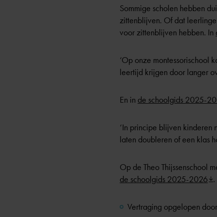
Sommige scholen hebben duide
zittenblijven. Of dat leerlin
voor zittenblijven hebben. In
‘Op onze montessorischool kan
leertijd krijgen door langer 
En in
de schoolgids 2025-2
‘In principe blijven kinderen
laten doubleren of een klas h
Op de Theo Thijssenschool mag 
de schoolgids 2025-2026
.
Vertraging opgelopen door