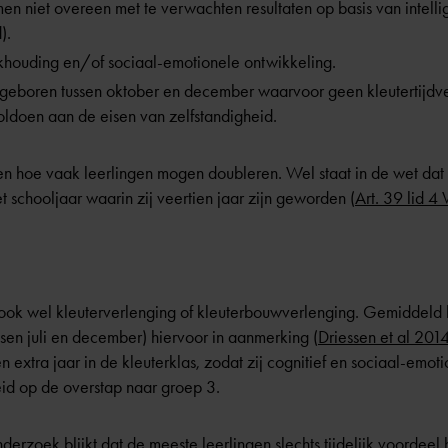
en niet overeen met te verwachten resultaten op basis van intell
).
rkhouding en/of sociaal-emotionele ontwikkeling.
 geboren tussen oktober en december waarvoor geen kleutertijdve
oldoen aan de eisen van zelfstandigheid.
 en hoe vaak leerlingen mogen doubleren. Wel staat in de wet dat 
t schooljaar waarin zij veertien jaar zijn geworden (
Art. 39 lid 
t ook wel kleuterverlenging of kleuterbouwverlenging. Gemiddeld 
sen juli en december) hiervoor in aanmerking (
Driessen et al 201
n extra jaar in de kleuterklas, zodat zij cognitief en sociaal-emot
eid op de overstap naar groep 3.
erzoek blijkt dat de meeste leerlingen slechts tijdelijk voordee