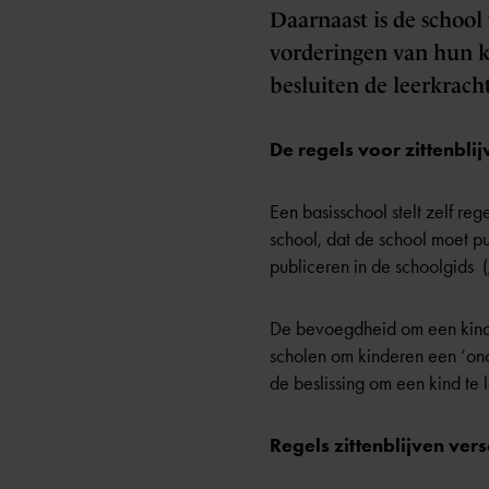
Daarnaast is de school
vorderingen van hun ki
besluiten de leerkrach
De regels voor zittenbli
Een basisschool stelt zelf re
school, dat de school moet pu
publiceren in de schoolgids (
De bevoegdheid om een kind te
scholen om kinderen een ‘on
de beslissing om een kind te 
Regels zittenblijven vers