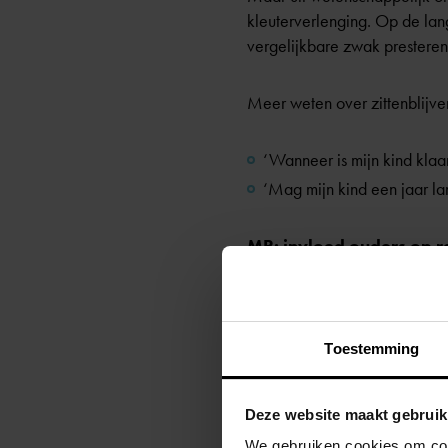
kleuterverlenging. Op de lang
vergelijkbare zwak presteren
Meer weten over zittenblijve
‘Wanneer is mijn kind klaa
‘Mag mijn kind een jaar la
MR: invloed ouders op re
De beslissing of een leerlin
invloed uitoefenen op het bel
Toestemming
van het schoolplan (
Art. 10 
schoolgids vermeld staat (
Art
Deze website maakt gebruik
Wil je hier meer informatie 
We gebruiken cookies om cont