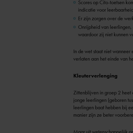
Scores op Cito-toetsen kom
indicatie voor leerbaarheid
Er zijn zorgen over de we
Onrijpheid van leerlingen,
waardoor zij niet kunnen v
In de wet staat niet wanneer
verlaten aan het einde van he
Kleuterverlenging
Zittenblijven in groep 2 hee
jonge leerlingen (geboren tus
leerlingen baat hebben bij ee
manier zijn ze beter voorber
Maar uit wetenschappelijk ond