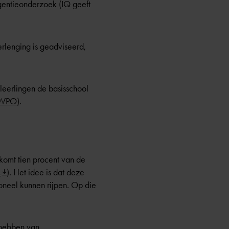
igentieonderzoek (IQ geeft
rlenging is geadviseerd,
leerlingen de basisschool
4 WPO
).
komt tien procent van de
4
). Het idee is dat deze
ioneel kunnen rijpen. Op die
l hebben van