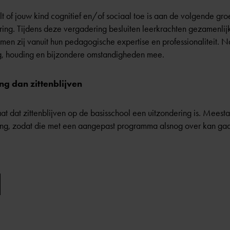
t of jouw kind cognitief en/of sociaal toe is aan de volgende groe
ing. Tijdens deze vergadering besluiten leerkrachten gezamenlijk
men zij vanuit hun pedagogische expertise en professionaliteit. N
ag, houding en bijzondere omstandigheden mee.
ng dan zittenblijven
at dat zittenblijven op de basisschool een uitzondering is. Meesta
ing, zodat die met een aangepast programma alsnog over kan gaa