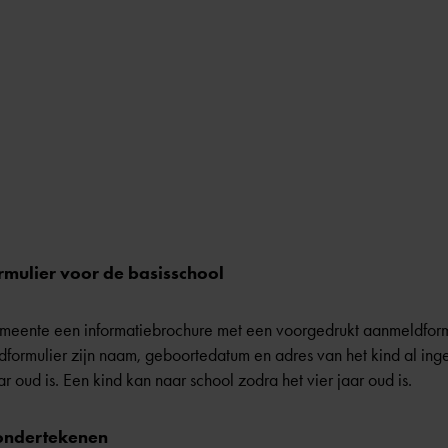
mulier voor de basisschool
eente een informatiebrochure met een voorgedrukt aanmeldformu
ormulier zijn naam, geboortedatum en adres van het kind al ing
r oud is. Een kind kan naar school zodra het vier jaar oud is.
 ondertekenen