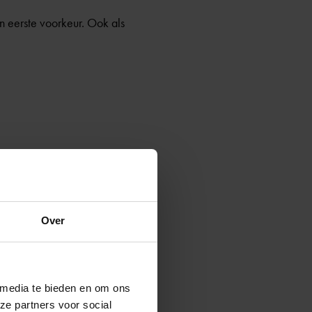
n eerste voorkeur. Ook als
 u een blanco
ren
bboamsterdam.nl
. Bij de
Over
ld een huurcontract of
 media te bieden en om ons
ze partners voor social