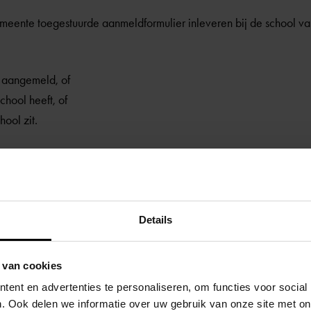
emeente toegestuurde aanmeldformulier inleveren bij de school va
s aangemeld, of
hool heeft, of
ool zit.
izing
kwijt? Of hebt u dit niet ontvangen door een verhuizing? Dan kunt
n op de gezamenlijke website van de Amsterdamse schoolbestu
Details
n bewijs laten zien van uw (toekomstige) woonadres, bijvoorbee
 van cookies
ent en advertenties te personaliseren, om functies voor social
meente het aanmeldformulier?
. Ook delen we informatie over uw gebruik van onze site met on