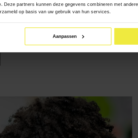
e. Deze partners kunnen deze gegevens combineren met andere i
woordelijk voor het ‘stedelijk toelatingsbeleid basisonderwijs’. E
erzameld op basis van uw gebruik van hun services.
aving van de leerplicht. Daarnaast beschikt de gemeente over d
ers. Daarom werken de gemeente en schoolbesturen samen om ou
Aanpassen