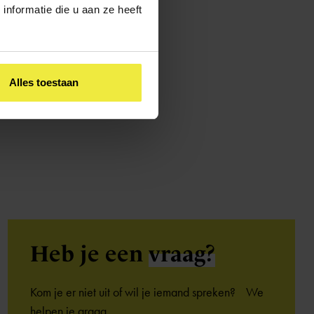
nformatie die u aan ze heeft
n de gemeente is
e adresgegevens en
ders te informeren.
Alles toestaan
Heb je een
vraag?
Kom je er niet uit of wil je iemand spreken? We
helpen je graag.