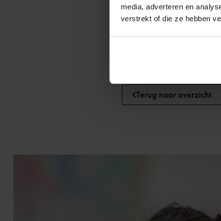
media, adverteren en analys
De schoolbesturen zijn verant
verstrekt of die ze hebben v
verantwoordelijk voor handh
geboortedata van haar inwon
Terug naar overzicht