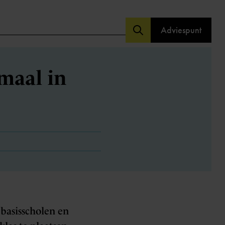
Adviespunt
maal in
 basisscholen en