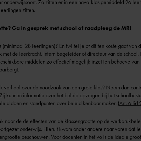
 onderwijssoort. Zo zitten er in een havo-klas gemiddeld 26 leerl
eerlingen zitten.
otte? Ga in gesprek met school of raadpleeg de MR!
s (minimaal 28 leerlingen)? En twijfel je of dit ten koste gaat van 
 met de leerkracht, intern begeleider of directeur van de school.
beschikbare middelen zo effectief mogelijk inzet ten behoeve van 
aarborgt.
jk verhaal over de noodzaak van een grote klas? Neem dan conta
 Zij kunnen informatie over het beleid opvragen bij het schoolbestu
beleid doen en standpunten over beleid kenbaar maken (
Art. 6 li
naar de de effecten van de klassengrootte op de werkdrukbelev
voortgezet onderwijs. Hieruit kwam onder andere naar voren dat le
sengrootte beschouwen. Voor docenten in het vo is de ideale groot