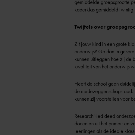
gemiddelde groepsgrootte per
kaderklas gemiddeld twintig l
Twijfels over groepsgro
Zit jouw kind in een grote kla
onderwijs? Ga dan in gesprek
kunnen uitleggen hoe zij de 
kwaliteit van het onderwijs w
Heeft de school geen duideli
de
medezeggenschapsraad
.
kunnen zij voorstellen voor 
ResearchNed deed onderzoek 
docenten uit het primair en 
leerlingen als de ideale klas