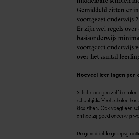
middelbare scholen kie
Gemiddeld zitten er in
voortgezet onderwijs 25
Er zijn wel regels ove
basisonderwijs minimaa
voortgezet onderwijs ve
over het aantal leerlin
Hoeveel leerlingen per 
Scholen mogen zelf bepalen ho
schoolgids. Veel scholen hou
klas zitten. Ook voegt een s
en hoe zij goed onderwijs wa
De gemiddelde groepsgrootte i