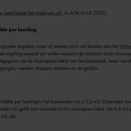
 jaagt leraar het onderwijs uit’
, in AOb (4 juli 2023).
te per leerling
sgrootte bepalen, maar zij moeten zich wel houden aan het
Uitvo
ze regeling bepaalt per onderwijssoort de minimum bruto vloeroppe
itgegaan van de vloeroppervlakte van het klaslokaal, maar van d
gangen, wanden, trappen, toiletten en dergelijke.
vlakte per leerling in het basisonderwijs is 3,5 m2. Daarnaast 
isonderwijs geldt een minimale bruto vloeroppervlakte van 6,6 m2 
 m2 zijn.