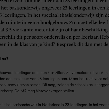
zen ervoor om niet meer dan 28 leerlingen in één k
 het basisonderwijs ongeveer 23 leerlingen in een k
 leerlingen. In het speciaal (basis)onderwijs zijn d
r de ruimte in een schoolgebouw. Zo moet elke leerl
l 3,5 vierkante meter tot zijn of haar beschikking
rschilt dit per soort onderwijs en per leerjaar. He
gen in de klas van je kind? Bespreek dit dan met de
klas?
eveel leerlingen er in een klas zitten. Zij vermelden dit vaak in 
den een maximum van 28 leerlingen aan. Maar het komt voor dat 
chool soms klassen samen. Dit mag, zolang de school kan uitlegge
arborgt. De MR mag hierover vragen stellen.
n het basisonderwijs in Nederland is 23 leerlingen. In het voortg