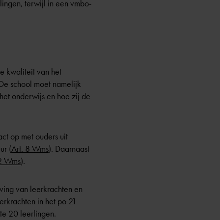
ingen, terwijl in een vmbo-
de kwaliteit van het
 De school moet namelijk
het onderwijs en hoe zij de
ct op met ouders uit
ur (
Art. 8 Wms
). Daarnaast
d 2 Wms
).
ing van leerkrachten en
erkrachten in het po 21
te 20 leerlingen.