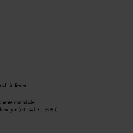
acht indienen.
manente commissie
issingen (
art. 14 lid 1 WPO
).