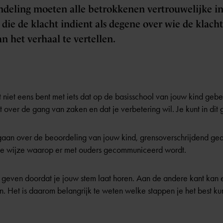
andeling moeten alle betrokkenen vertrouwelijke 
ie de klacht indient als degene over wie de klacht 
n het verhaal te vertellen.
niet eens bent met iets dat op de basisschool van jouw kind gebeur
t over de gang van zaken en dat je verbetering wil. Je kunt in dit 
aan over de beoordeling van jouw kind, grensoverschrijdend ged
 de wijze waarop er met ouders gecommuniceerd wordt.
even doordat je jouw stem laat horen. Aan de andere kant kan ee
en. Het is daarom belangrijk te weten welke stappen je het best 