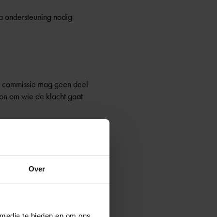
ra ondersteuning nodig
de commissie mag geen deel
on om wie de klacht gaat
ns om zijn mening over de
Over
aten bijstaan bij de
 haar advies schriftelijk aan
 media te bieden en om ons