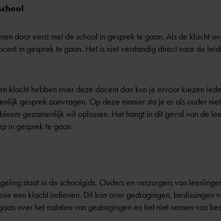
school
en door eerst met de school in gesprek te gaan. Als de klacht ove
ent in gesprek te gaan. Het is niet verstandig direct naar de le
 klacht hebben over deze docent dan kun je ervoor kiezen ieder
nlijk gesprek aanvragen. Op deze manier sta je er als ouder niet
leem gezamenlijk wil oplossen. Het hangt in dit geval van de leerk
p in gesprek te gaan.
egeling staat in de schoolgids. Ouders en verzorgers van leerling
sie een klacht indienen. Dit kan over gedragingen, beslissingen v
gaan over het nalaten van gedragingen en het niet nemen van besl