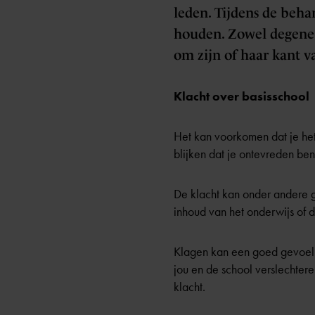
leden. Tijdens de beh
houden. Zowel degene d
om zijn of haar kant va
Klacht over basisschool
Het kan voorkomen dat je het 
blijken dat je ontevreden ben
De klacht kan onder andere g
inhoud van het onderwijs of
Klagen kan een goed gevoel g
jou en de school verslechter
klacht.