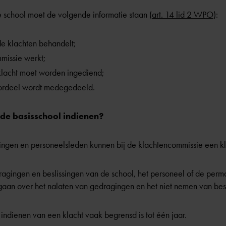
e school moet de volgende informatie staan (
art. 14 lid 2 WPO
):
e klachten behandelt;
missie werkt;
klacht moet worden ingediend;
oordeel wordt medegedeeld.
 de basisschool indienen?
ngen en personeelsleden kunnen bij de klachtencommissie een kl
agingen en beslissingen van de school, het personeel of de per
gaan over het nalaten van gedragingen en het niet nemen van besl
t indienen van een klacht vaak begrensd is tot één jaar.