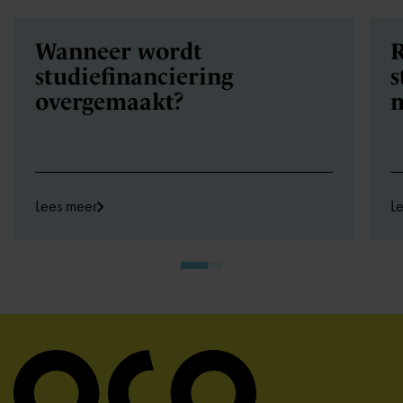
Wanneer wordt
R
studiefinanciering
s
overgemaakt?
Lees meer
L