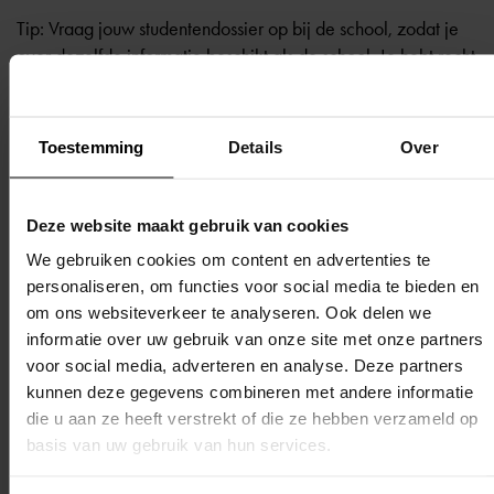
Tip: Vraag jouw studentendossier op bij de school, zodat je
over dezelfde informatie beschikt als de school. Je hebt recht
op een kopie van jouw eigen studentendossier. Deze
informatie kun je als bijlage bij jouw brief gebruiken. Als je in
gesprekken met docenten jouw persoonlijke
Toestemming
Details
Over
omstandigheden hebt besproken maar er zijn geen verslagen
van gemaakt in het studentendossier, vermeld dit dan in jouw
brief.
Deze website maakt gebruik van cookies
We gebruiken cookies om content en advertenties te
personaliseren, om functies voor social media te bieden en
om ons websiteverkeer te analyseren. Ook delen we
informatie over uw gebruik van onze site met onze partners
Terug naar overzicht
voor social media, adverteren en analyse. Deze partners
kunnen deze gegevens combineren met andere informatie
die u aan ze heeft verstrekt of die ze hebben verzameld op
basis van uw gebruik van hun services.