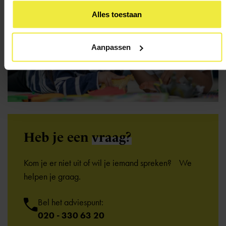
Alles toestaan
Aanpassen
Heb je een
vraag?
Kom je er niet uit of wil je iemand spreken? We
helpen je graag.
Bel het adviespunt:
020 - 330 63 20