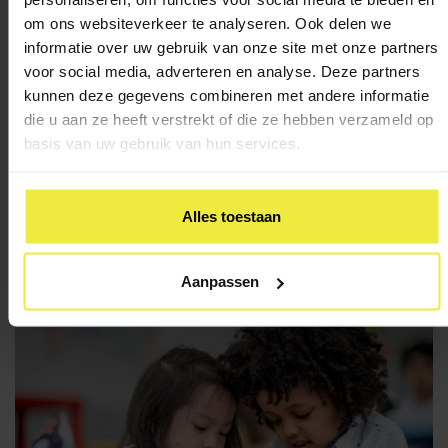
ROC van Amsterdam
heeft twee oefentoetsen met
om ons websiteverkeer te analyseren. Ook delen we
antwoorden voor:
informatie over uw gebruik van onze site met onze partners
voor social media, adverteren en analyse. Deze partners
Niveau 2F
kunnen deze gegevens combineren met andere informatie
Niveau 3F
die u aan ze heeft verstrekt of die ze hebben verzameld op
basis van uw gebruik van hun services.
Alles toestaan
Terug naar overzicht
Aanpassen