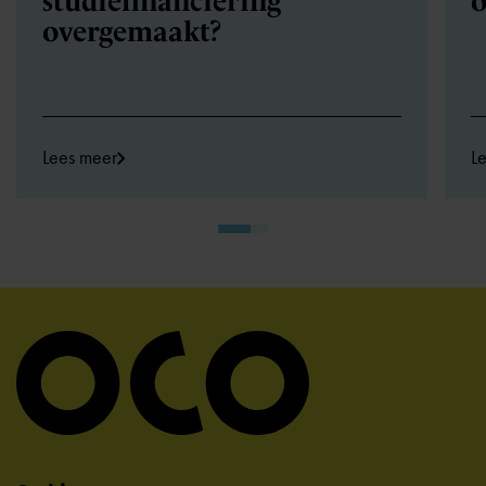
studiefinanciering
o
overgemaakt?
Lees meer
L