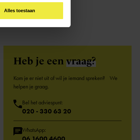
Alles toestaan
Heb je een
vraag?
Kom je er niet uit of wil je iemand spreken? We
helpen je graag.
Bel het adviespunt:
020 - 330 63 20
WhatsApp:
06 1600 4600