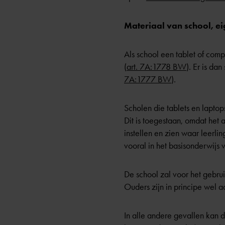
Materiaal van school, e
Als school een tablet of compu
(
art. 7A:1778 BW
). Er is da
7A:1777 BW
).
Scholen die tablets en lapto
Dit is toegestaan, omdat het
instellen en zien waar leerli
vooral in het basisonderwijs 
De school zal voor het gebru
Ouders zijn in principe wel a
In alle andere gevallen kan 