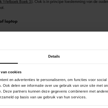
ijk Wetboek Boek 5
). Ook is in principe toestemming van de oude
at.
 of laptop
nwoordig vaak op met tekenfilmpjes op de smartphone of tablet 
huis videogames op verschillende apparaten. Leerlingen die ged
nnen hier gewend aan raken. Deze gewenning kan bijvoorbeeld le
Details
kind duidelijke afspraken te maken over het gebruik van digita
 van cookies
eerlingen zowel digitale als sociale vaardigheden ontwikkelen.
ent en advertenties te personaliseren, om functies voor social
. Ook delen we informatie over uw gebruik van onze site met on
ver schermgebruik- en tijd op de website van het
Nederlands Jeugdi
e. Deze partners kunnen deze gegevens combineren met andere i
erzameld op basis van uw gebruik van hun services.