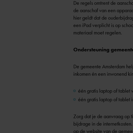
De regels omtrent de aanscha
de aanschaf van een apparaat
hier geldt dat de ouderbijdra
een iPad verplicht is op schoo
materiaal moet regelen.
Ondersteuning gemeente b
De gemeente Amsterdam help
inkomen én een inwonend kin
één gratis laptop of tablet 
één gratis laptop of tablet 
Zorg dat je de aanvraag op ti
bijdrage in de internetkosten
op de
website van de gemee