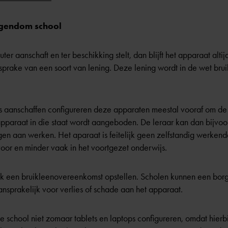
igendom school
ter aanschaft en ter beschikking stelt, dan blijft het apparaat al
n sprake van een soort van lening. Deze lening wordt in de wet br
ps aanschaffen configureren deze apparaten meestal vooraf om de
 apparaat in die staat wordt aangeboden. De leraar kan dan bijvo
ngen aan werken. Het aparaat is feitelijk geen zelfstandig werken
voor en minder vaak in het voortgezet onderwijs.
ik een bruikleenovereenkomst opstellen. Scholen kunnen een borg 
ansprakelijk voor verlies of schade aan het apparaat.
de school niet zomaar tablets en laptops configureren, omdat hier