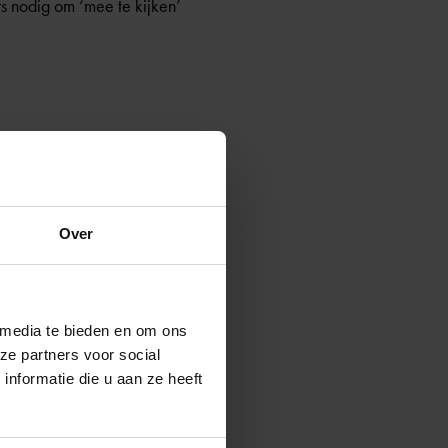
rs nodig om ‘mee te kijken’
van de ouders. Daarnaast
urende een dag alleen een
iden tot overmatig gebruik
Over
le middelen. Op deze manier
 media te bieden en om ons
ze partners voor social
nstituut
(NJI).
nformatie die u aan ze heeft