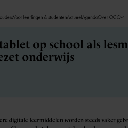
 ouders
Voor leerlingen & studenten
Actueel
Agenda
Over OCO
ablet op school als lesm
ezet onderwijs
dere digitale leermiddelen worden steeds vaker gebr