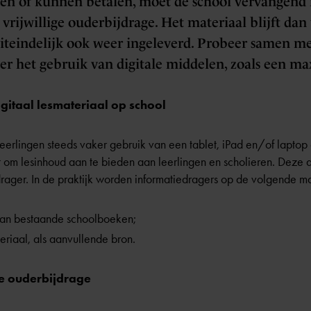
llen of kunnen betalen, moet de school vervangend 
 vrijwillige ouderbijdrage. Het materiaal blijft da
iteindelijk ook weer ingeleverd. Probeer samen met
r het gebruik van digitale middelen, zoals een ma
igitaal lesmateriaal op school
rlingen steeds vaker gebruik van een tablet, iPad en/of laptop 
 om lesinhoud aan te bieden aan leerlingen en scholieren. Deze 
drager. In de praktijk worden informatiedragers op de volgende m
 van bestaande schoolboeken;
eriaal, als aanvullende bron.
ge ouderbijdrage