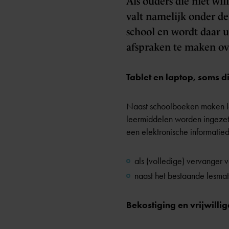
Als ouders die niet wi
valt namelijk onder de
school en wordt daar u
afspraken te maken ove
Tablet en laptop, soms d
Naast schoolboeken maken lee
leermiddelen worden ingezet
een elektronische informatie
als (volledige) vervanger
naast het bestaande lesmat
Bekostiging en vrijwilli