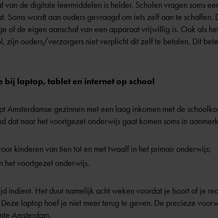
f van de digitale leermiddelen is helder. Scholen vragen soms e
. Soms wordt aan ouders gevraagd om iets zelf aan te schaffen. 
ge of de eigen aanschaf van een apparaat vrijwillig is. Ook als he
l, zijn ouders/verzorgers niet verplicht dit zelf te betalen. Dit b
ij laptop, tablet en internet op school
t Amsterdamse gezinnen met een laag inkomen met de schoolkos
d dat naar het voortgezet onderwijs gaat komen soms in aanmerki
voor kinderen van tien tot en met twaalf in het primair onderwijs;
in het voortgezet onderwijs.
jd indient. Het duur namelijk acht weken voordat je hoort of je re
. Deze laptop hoef je niet meer terug te geven. De precieze voorw
nte Amsterdam
.