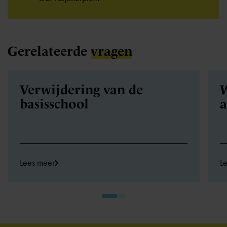
Gerelateerde
vragen
Verwijdering van de
W
basisschool
a
Lees meer
L