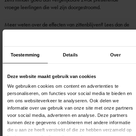
vroege leerlingen die wel zijn doorgestroomd.
Meer weten over de effecten van zittenblijven? Lees dan de
volgende onderzoeken:
Driessen et al, ‘Zittenblijven in het Nederlandse
Toestemming
Details
Over
basisonderwijs: een probleem?’, Nijmegen 2014.
Wat weten we over het effect van zittenblijven of
versnellen op leerprestaties en de sociaal-emotionele
Deze website maakt gebruik van cookies
ontwikkeling? NRO Kennisrotonde 2016
.
We gebruiken cookies om content en advertenties te
Verbeek, ‘Onderzoek naar zittenblijven in breder
personaliseren, om functies voor social media te bieden en
perspectief’, 2014
.
om ons websiteverkeer te analyseren. Ook delen we
informatie over uw gebruik van onze site met onze partners
voor social media, adverteren en analyse. Deze partners
kunnen deze gegevens combineren met andere informatie
die u aan ze heeft verstrekt of die ze hebben verzameld op
Terug naar overzicht