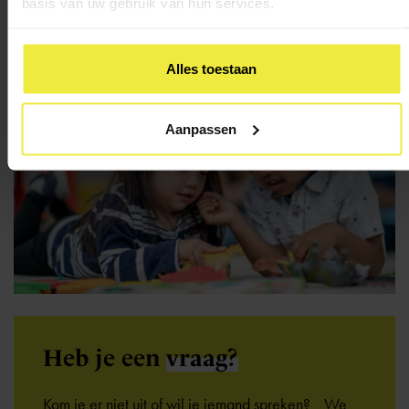
basis van uw gebruik van hun services.
Alles toestaan
Aanpassen
Heb je een
vraag?
Kom je er niet uit of wil je iemand spreken? We