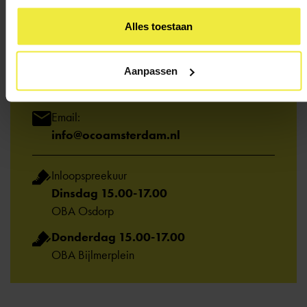
Bel het adviespunt:
020 - 330 63 20
Alles toestaan
WhatsApp:
Aanpassen
06 1600 4600
Email:
info@ocoamsterdam.nl
Inloopspreekuur
Dinsdag 15.00-17.00
OBA Osdorp
Donderdag 15.00-17.00
OBA Bijlmerplein