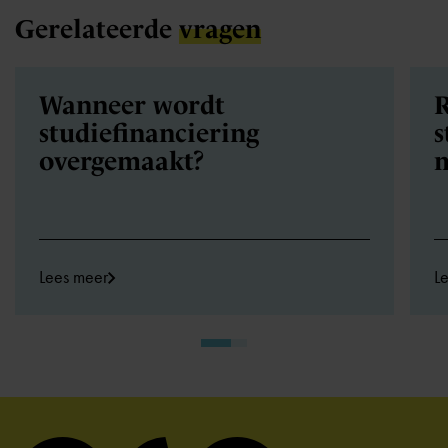
Gerelateerde
vragen
Wanneer wordt
R
studiefinanciering
s
overgemaakt?
Lees meer
L