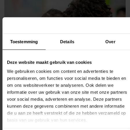
Toestemming
Details
Over
Deze website maakt gebruik van cookies
We gebruiken cookies om content en advertenties te
personaliseren, om functies voor social media te bieden en
om ons websiteverkeer te analyseren. Ook delen we
Heb je een
vraag?
informatie over uw gebruik van onze site met onze partners
voor social media, adverteren en analyse. Deze partners
kunnen deze gegevens combineren met andere informatie
Kom je er niet uit of wil je iemand spreken? We
die u aan ze heeft verstrekt of die ze hebben verzameld op
helpen je graag.
basis van uw gebruik van hun services.