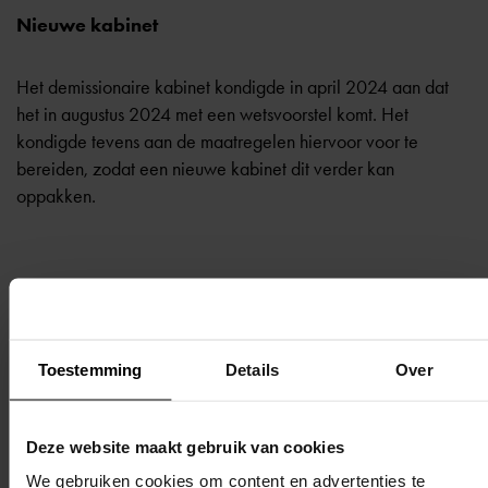
Nieuwe kabinet
Het demissionaire kabinet kondigde in april 2024 aan dat
het in augustus 2024 met een wetsvoorstel komt. Het
kondigde tevens aan de maatregelen hiervoor voor te
bereiden, zodat een nieuwe kabinet dit verder kan
oppakken.
Terug naar overzicht
Toestemming
Details
Over
Deze website maakt gebruik van cookies
We gebruiken cookies om content en advertenties te