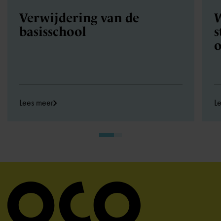
Verwijdering van de
W
basisschool
s
o
Lees meer
L