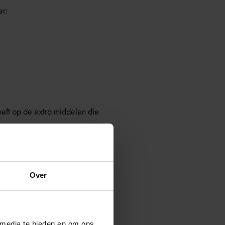
er:
eft op de extra middelen die
Over
t onderwijskundig rapport te
igeren of te verwijderen. De
n stellen over de
ogen wel vragen om hun
 media te bieden en om ons