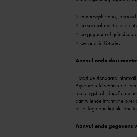
onderwijshistorie, leerresu
de sociaal-emotionele ont
de gegeven of geïndiceerd
de verzuimhistorie.
Aanvullende documentat
Naast de standaard informati
Bijvoorbeeld wanneer dit van
toelatingsbeslissing. Een sch
aanvullende informatie over d
als bijlage aan het oki-doc t
Aanvullende gegevens v