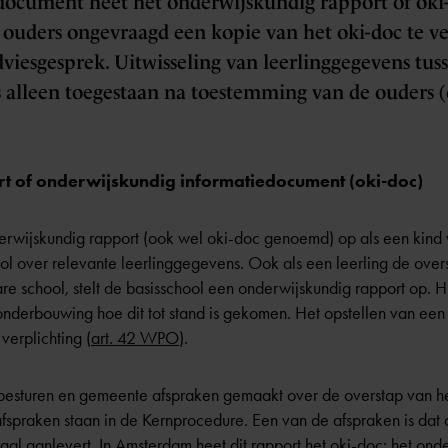
document heet het onderwijskundig rapport of oki-
e ouders ongevraagd een kopie van het oki-doc te ve
dviesgesprek. Uitwisseling van leerlinggegevens tus
s alleen toegestaan na toestemming van de ouders (o
t of onderwijskundig informatiedocument (oki-doc)
derwijskundig rapport (ook wel oki-doc genoemd) op als een kind w
ol over relevante leerlinggegevens. Ook als een leerling de ove
re school, stelt de basisschool een onderwijskundig rapport op. H
onderbouwing hoe dit tot stand is gekomen. Het opstellen van een 
 verplichting (
art. 42 WPO
).
esturen en gemeente afspraken gemaakt over de overstap van het
fspraken staan in de
Kernprocedure
. Een van de afspraken is dat 
aal aanlevert. In Amsterdam heet dit rapport het oki-doc: het ond