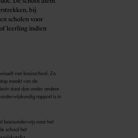
doc. De school dient
rstrekken, bij
sen scholen voor
f leerling indien
isselt van basisschool. Zo
rstap maakt van de
ierin staat dan onder andere
onderwijskundig rapport is in
 basisonderwijs naar het
de school het
erwijskundig