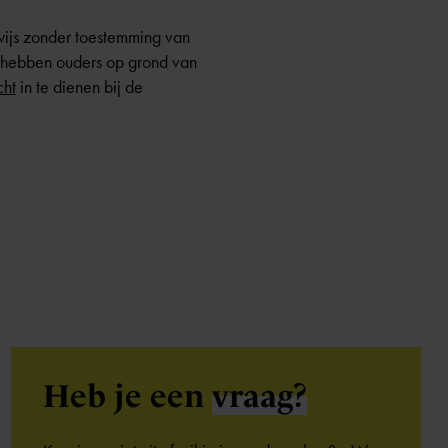
rwijs zonder toestemming van
an hebben ouders op grond van
cht
in te dienen bij de
Heb je een
vraag?