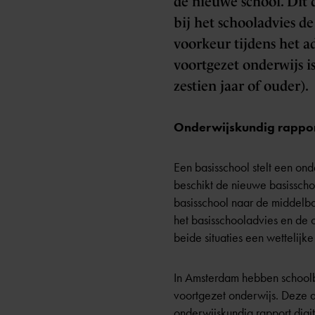
de nieuwe school. Dit 
bij het schooladvies d
voorkeur tijdens het a
voortgezet onderwijs i
zestien jaar of ouder).
Onderwijskundig rappor
Een basisschool stelt een on
beschikt de nieuwe basisscho
basisschool naar de middelba
het basisschooladvies en de 
beide situaties een wettelijke
In Amsterdam hebben schoolb
voortgezet onderwijs. Deze a
onderwijskundig rapport digit