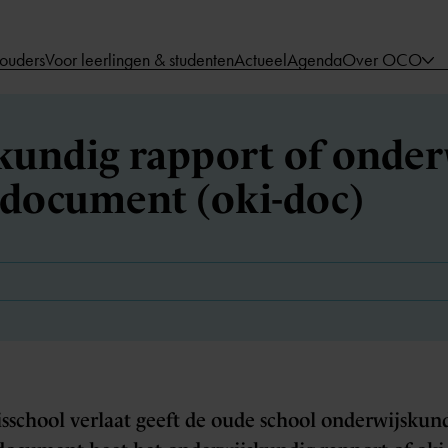
 ouders
Voor leerlingen & studenten
Actueel
Agenda
Over OCO
kundig rapport of onder
edocument (oki-doc)
sisschool verlaat geeft de oude school onderwijsku