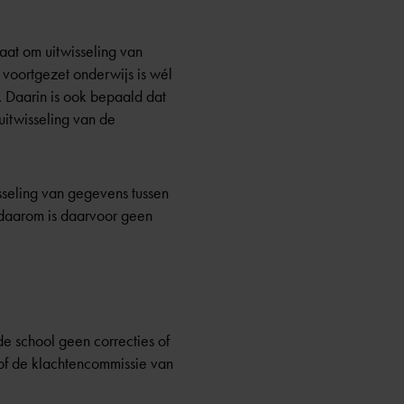
aat om uitwisseling van
 voortgezet onderwijs is wél
. Daarin is ook bepaald dat
uitwisseling van de
sseling van gegevens tussen
n daarom is daarvoor geen
e school geen correcties of
of de klachtencommissie van