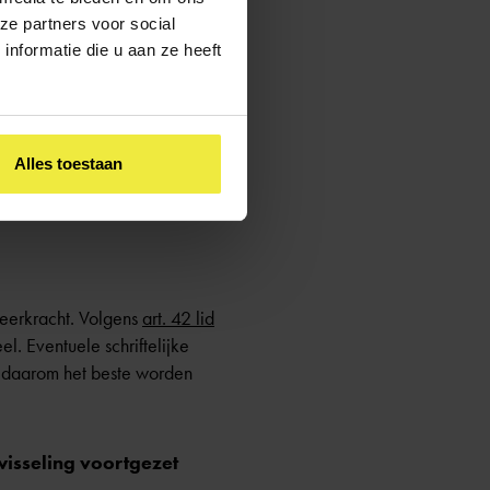
ze partners voor social
nformatie die u aan ze heeft
dan nodig voor het doel: het
Alles toestaan
 de school het advies
leerkracht. Volgens
art. 42 lid
l. Eventuele schriftelijke
n daarom het beste worden
wisseling voortgezet