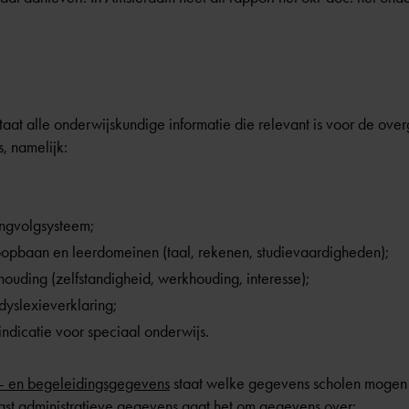
taat alle onderwijskundige informatie die relevant is voor de ove
, namelijk:
lingvolgsysteem;
oopbaan en leerdomeinen (taal, rekenen, studievaardigheden);
houding (zelfstandigheid, werkhouding, interesse);
yslexieverklaring;
ndicatie voor speciaal onderwijs.
er- en begeleidingsgegevens
staat welke gegevens scholen mogen 
ast administratieve gegevens gaat het om gegevens over: