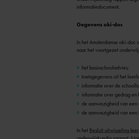
informatiedocument.
Gegevens oki-doc
In het Amsterdamse oki-doc s
naar het voortgezet onderwijs
het basisschooladvies;
toetsgegevens uit het leer
informatie over de schooll
informatie over gedrag en 
de aanwezigheid van een d
de aanwezigheid van een i
In het
Besluit uitwisseling le
onderwijskundig rapport. Na