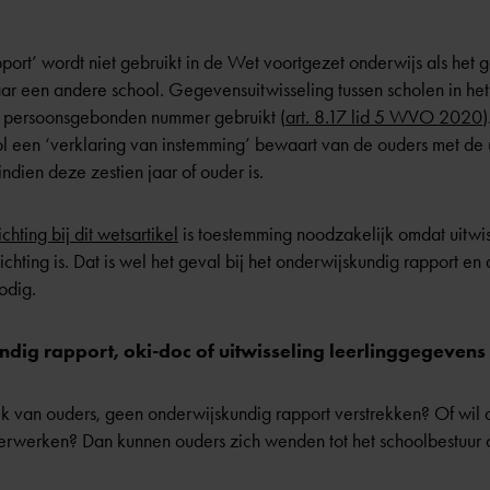
ort’ wordt niet gebruikt in de Wet voortgezet onderwijs als het g
ar een andere school. Gegevensuitwisseling tussen scholen in het
t persoonsgebonden nummer gebruikt (
art. 8.17 lid 5 WVO 2020
)
ol een ‘verklaring van instemming’ bewaart van de ouders met de 
ndien deze zestien jaar of ouder is.
hting bij dit wetsartikel
is toestemming noodzakelijk omdat uitwi
ichting is. Dat is wel het geval bij het onderwijskundig rapport e
odig.
ndig rapport, oki-doc of uitwisseling leerlinggegevens
k van ouders, geen onderwijskundig rapport verstrekken? Of wil d
rwerken? Dan kunnen ouders zich wenden tot het schoolbestuur 