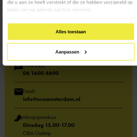
die u aan ze heeft verstrekt of die ze hebben verzameld op
basis van uw gebruik van hun services.
Kom je er niet uit of wil je iemand spreken? We
helpen je graag.
Alles toestaan
Bel het adviespunt:
020 - 330 63 20
Aanpassen
WhatsApp:
06 1600 4600
Email:
info@ocoamsterdam.nl
Inloopspreekuur
Dinsdag 15.00-17.00
OBA Osdorp