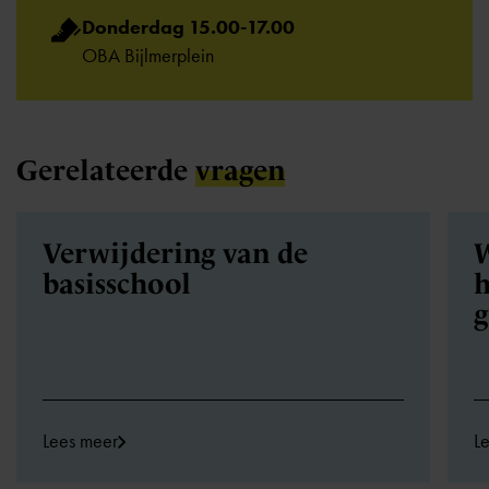
Donderdag 15.00-17.00
OBA Bijlmerplein
Gerelateerde
vragen
Verwijdering van de
W
basisschool
h
Lees meer
L