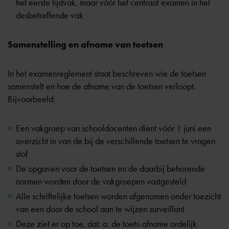
het eerste tijdvak, maar vóór het centraal examen in het
desbetreffende vak
Samenstelling en afname van toetsen
In het examenreglement staat beschreven wie de toetsen
samenstelt en hoe de afname van de toetsen verloopt.
Bijvoorbeeld:
Een vakgroep van schooldocenten dient vóór 1 juni een
overzicht in van de bij de verschillende toetsen te vragen
stof
De opgaven voor de toetsen en de daarbij behorende
normen worden door de vakgroepen vastgesteld
Alle schriftelijke toetsen worden afgenomen onder toezicht
van een door de school aan te wijzen surveillant
Deze ziet er op toe, dat: a. de toets-afname ordelijk