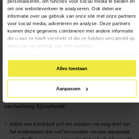
personaliseren, om functies voor social media te bieden en
van zijn/haar kandidaten af te nemen, kan de directeur
om ons websiteverkeer te analyseren. Ook delen we
een andere voor het desbetreffende vak bevoegde docent
informatie over uw gebruik van onze site met onze partners
als plaatsvervanger aanwijzen
voor social media, adverteren en analyse. Deze partners
kunnen deze gegevens combineren met andere informatie
Indien een kandidaat bij aanvang van de toets in een
die u aan ze heeft verstrekt of die ze hebben verzameld op
toetsperiode niet aanwezig is, wordt hij tot maximaal
basis van uw gebruik van hun services.
vijftien minuten na aanvang van de toets nog toegelaten
Onregelmatigheden
Alles toestaan
In het examenreglement staat beschreven hoe
Aanpassen
onregelmatigheden worden gemeld en waar een
examenkandidaat terecht kan als hij of zij het oneens is met
een beslissing. Bijvoorbeeld:
Indien een kandidaat zich ten aanzien van enig deel van
het eindexamen dan wel ten aanzien van een aanspraak