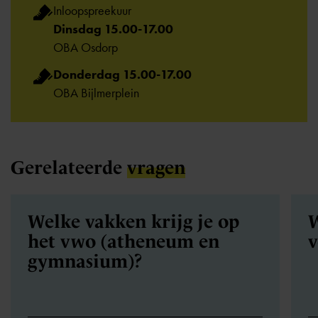
Inloopspreekuur
Dinsdag 15.00-17.00
OBA Osdorp
Donderdag 15.00-17.00
OBA Bijlmerplein
Gerelateerde
vragen
Welke vakken krijg je op
W
het vwo (atheneum en
v
gymnasium)?