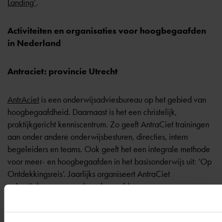
Landing’
.
Activiteiten en organisaties voor hoogbegaafden
in Nederland
Antraciet: provincie Utrecht
AntrAciet
is een onderwijsadviesbureau op het gebied van
hoogbegaafdheid. Daarnaast is het een christelijk,
praktijkgericht kenniscentrum. Zo geeft AntraCiet trainingen
aan onder andere onderwijsbesturen, directies, intern
begeleiders en teams. Ook geeft het een integrale methode
voor meer- en hoogbegaafden in het basisonderwijs uit: ‘Op
Ontdekkingsreis’. Jaarlijks organiseert AntraCiet
vakantiekampen voor hoogbegaafden.
Care4Plus: Midden-Nederland