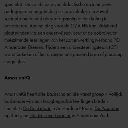
specialist. De combinatie van didactische en intensieve
pedagogische begeleiding is noodzakelijk om zowel
sociaal-emotioneel als gedragsmatig ontwikkeling te
bevorderen. Aanmelding voor de OZA HB kan uitsluitend
plaatsvinden via een onderwijsadviseur of de coördinator
thuiszittende leerlingen van het samenwerkingsverband PO
Amsterdam-Diemen. Tijdens een ondersteuningsteam (OT)
wordt bekeken of het arrangement passend is en of plaatsing
mogelijk is.
Amos unIQ
Amos unIQ
heeft drie basisscholen die vanaf groep 4 voltijds
basisonderwijs aan hoogbegaafde leerlingen bieden,
namelijk:
De Bonkelaar
in Amsterdam Noord,
De Poseidon
op IJburg en
Het Museumkwartier
in Amsterdam Zuid.