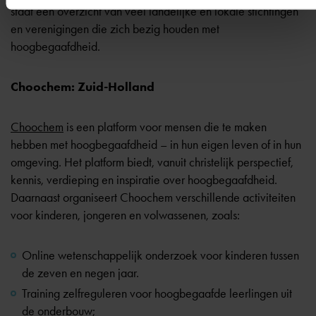
staat een overzicht van veel landelijke en lokale stichtingen
en verenigingen die zich bezig houden met
hoogbegaafdheid.
Choochem: Zuid-Holland
Choochem
is een platform voor mensen die te maken
hebben met hoogbegaafdheid – in hun eigen leven of in hun
omgeving. Het platform biedt, vanuit christelijk perspectief,
kennis, verdieping en inspiratie over hoogbegaafdheid.
Daarnaast organiseert Choochem verschillende activiteiten
voor kinderen, jongeren en volwassenen, zoals:
Online wetenschappelijk onderzoek voor kinderen tussen
de zeven en negen jaar.
Training zelfreguleren voor hoogbegaafde leerlingen uit
de onderbouw;