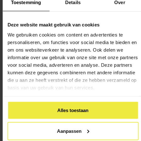
Toestemming
Details
Over
Care4Plus
is een pedagogisch bureau dat hoogbegaafde
kinderen en jongeren coacht en ouders en leerkrachten
Deze website maakt gebruik van cookies
adviezen geeft over opvoeding en onderwijs. Daarnaast
We gebruiken cookies om content en advertenties te
organiseert Care4Plus:
personaliseren, om functies voor social media te bieden en
om ons websiteverkeer te analyseren. Ook delen we
Plusgroepen op de basisschool: spellen doen,
informatie over uw gebruik van onze site met onze partners
samenwerken, jezelf leren kennen en veel ontdekken, uit-
voor social media, adverteren en analyse. Deze partners
en onderzoeken, uitvinden en creëren.
kunnen deze gegevens combineren met andere informatie
Kinderexcursies op zaterdag voor (hoog)begaafde
die u aan ze heeft verstrekt of die ze hebben verzameld op
kinderen van zes tot acht jaar en voor (hoog)begaafde
basis van uw gebruik van hun services.
kinderen van acht tot twaalf jaar in de regio Midden-
Nederland.
Alles toestaan
Studievaardigheidstrainingen: voorbereiding op het leren
en plannen van huiswerk op de middelbare school.
Aanpassen
Tip: bezoek de website van
Stichting Hoogbegaafd
. Hier