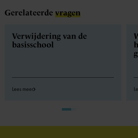
Gerelateerde
vragen
Verwijdering van de
W
basisschool
h
Lees meer
L