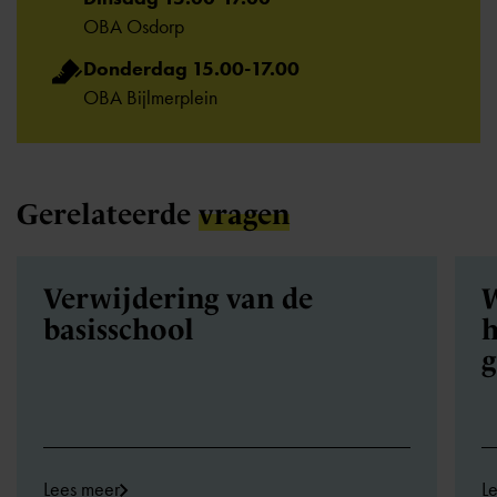
OBA Osdorp
Donderdag 15.00-17.00
OBA Bijlmerplein
Gerelateerde
vragen
Verwijdering van de
W
basisschool
h
Lees meer
L