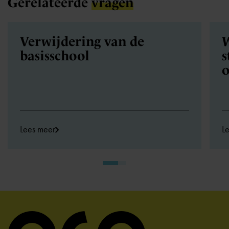
Gerelateerde
vragen
Verwijdering van de
W
basisschool
s
o
Lees meer
L