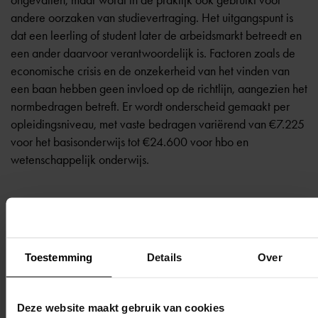
ongevallen, maar wordt in de praktijk ook gebruikt voor
andere oorzaken van studievertraging. Het uitgangspunt is
dat een leerling of student later de arbeidsmarkt betreedt en
een ander daarvoor verantwoordelijk is. Factoren zoals de
economische crisis en de onzekerheid van het vinden van
een baan hebben geen invloed op de richtlijn, aangezien het
normbedragen betreft. Er wordt onderscheid gemaakt per
opleidingsniveau, met vaste bedragen variërend van €7.225
voor het basisonderwijs tot €24.600 voor hbo en
wetenschappelijk onderwijs.
Terug naar overzicht
Toestemming
Details
Over
Deze website maakt gebruik van cookies