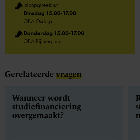
Inloopspreekuur
Dinsdag 15.00-17.00
OBA Osdorp
Donderdag 15.00-17.00
OBA Bijlmerplein
Gerelateerde
vragen
Wanneer wordt
R
studiefinanciering
s
overgemaakt?