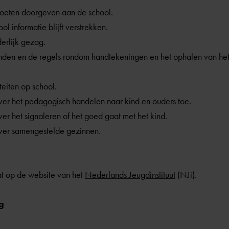
oeten doorgeven aan de school.
l informatie blijft verstrekken
.
erlijk gezag.
nden en de regels rondom handtekeningen en het ophalen van het
teiten op school.
ver het pedagogisch handelen naar kind en ouders toe.
er het signaleren of het goed gaat met het kind.
over samengestelde gezinnen.
at op de website van het
Nederlands Jeugdinstituut
(NJi).
g