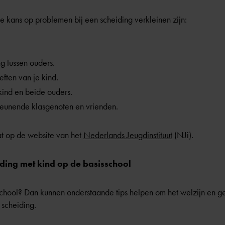
 kans op problemen bij een scheiding verkleinen zijn:
g tussen ouders.
ten van je kind.
kind en beide ouders.
teunende klasgenoten en vrienden.
at op de website van het
Nederlands Jeugdinstituut
(NJi).
iding met kind op de basisschool
chool? Dan kunnen onderstaande tips helpen om het welzijn en gel
 scheiding.