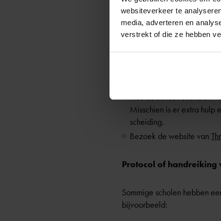
Tips voor ouders in sche
websiteverkeer te analyseren
media, adverteren en analys
Heb je kinderen op de middel
verstrekt of die ze hebben v
bevorderen tijdens en na een
Breng de mentor op de hoog
Is je kind erg verdrietig, 
Hou de schoolresultaten va
Misschien is er extra hulp
scheiding.
Bezoek de website van
Th
Protocol of handreiking 
Sommige scholen hebben een p
bijvoorbeeld: