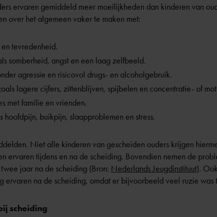
ers ervaren gemiddeld meer moeilijkheden dan kinderen van oud
en over het algemeen vaker te maken met:
 en tevredenheid.
ls somberheid, angst en een laag zelfbeeld.
er agressie en risicovol drugs- en alcoholgebruik.
als lagere cijfers, zittenblijven, spijbelen en concentratie- of m
es met familie en vrienden.
s hoofdpijn, buikpijn, slaapproblemen en stress.
iddelden. Niet alle kinderen van gescheiden ouders krijgen hierme
en ervaren tijdens en na de scheiding. Bovendien nemen de pro
 twee jaar na de scheiding (Bron:
Nederlands Jeugdinstituut
). Ook
 ervaren na de scheiding, omdat er bijvoorbeeld veel ruzie was t
ij scheiding