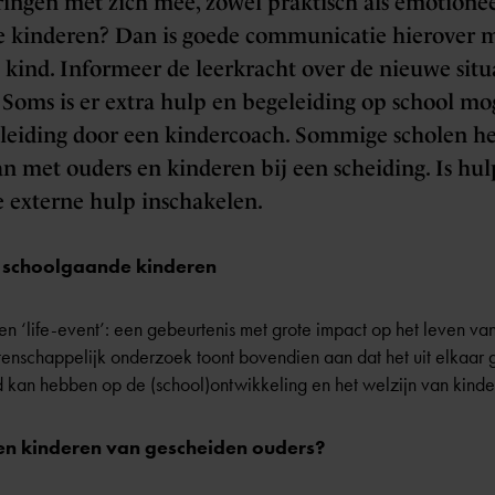
ingen met zich mee, zowel praktisch als emotioneel
e kinderen? Dan is goede communicatie hierover m
e kind. Informeer de leerkracht over de nieuwe situ
 Soms is er extra hulp en begeleiding op school mog
geleiding door een kindercoach. Sommige scholen h
n met ouders en kinderen bij een scheiding. Is hul
 externe hulp inschakelen.
p schoolgaande kinderen
en ‘life-event’: een gebeurtenis met grote impact op het leven va
etenschappelijk onderzoek toont bovendien aan dat het uit elka
 kan hebben op de (school)ontwikkeling en het welzijn van kinde
n kinderen van gescheiden ouders?