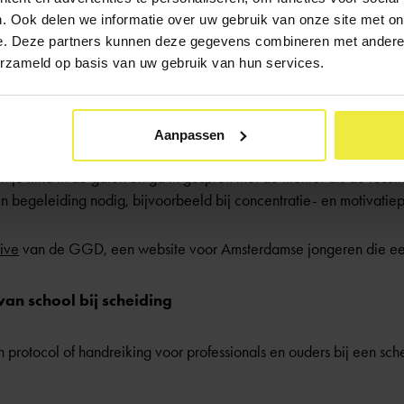
iding en kind op de middelbare school
. Ook delen we informatie over uw gebruik van onze site met on
e. Deze partners kunnen deze gegevens combineren met andere i
bare school? Dan kunnen onderstaande tips helpen om het welzijn
erzameld op basis van uw gebruik van hun services.
 scheiding.
te van de nieuwe situatie. Doe dit wel in overleg met je kind.
Aanpassen
boos of onzeker? Informeer dan op de school of er extra hulp en/of 
n je kind in de gaten en ga in gesprek met de mentor als de resul
 en begeleiding nodig, bijvoorbeeld bij concentratie- en motivati
rive
van de GGD, een website voor Amsterdamse jongeren die een
van school bij scheiding
rotocol of handreiking voor professionals en ouders bij een schei