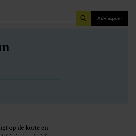
Adviespunt
un
ngt op de korte en