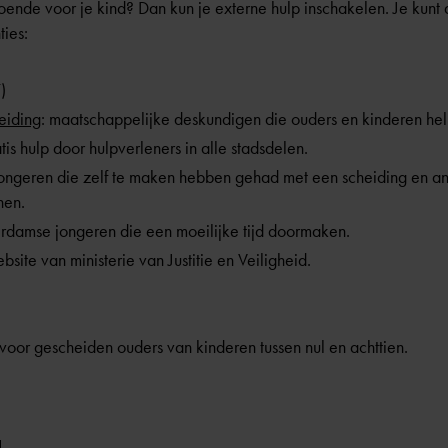
ldoende voor je kind? Dan kun je externe hulp inschakelen. Je kun
ties:
)
eiding
: maatschappelijke deskundigen die ouders en kinderen hel
atis hulp door hulpverleners in alle stadsdelen.
jongeren die zelf te maken hebben gehad met een scheiding en an
nen.
erdamse jongeren die een moeilijke tijd doormaken.
ebsite van ministerie van Justitie en Veiligheid.
 voor gescheiden ouders van kinderen tussen nul en achttien.