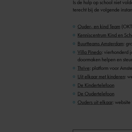
Is de hulp op school niet vo
terecht bij de volgende instan
Ouder- en kind Team
(OKT
Kenniscentrum Kind en Sch
Buurtteams Amsterdam
: gr
Villa Pinedo
: vierhonderd 
doormaken helpen en steu
Thrive
: platform voor Amst
Uit elkaar met kinderen
: w
De Kindertelefoon
De Oudertelefoon
Ouders uit elkaar
: website