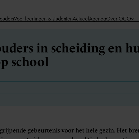
 ouders
Voor leerlingen & studenten
Actueel
Agenda
Over OCO
ouders in scheiding en h
p school
ngrijpende gebeurtenis voor het hele gezin. Het bre