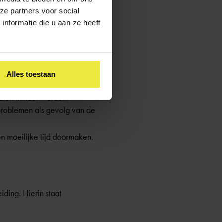
ze partners voor social
nformatie die u aan ze heeft
 en geluk van je kind te
Alles toestaan
begeleiding mogelijk is.
taten minder worden.
eproblemen als gevolg van de
 moeilijke tijd doormaken.
ding. Hierin staat