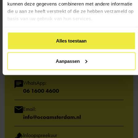
kunnen deze gegevens combineren met andere informatie
die u aan ze heeft verstrekt of die ze hebben verzameld op
Heb je een
vraag?
basis van uw gebruik van hun services.
Kom je er niet uit of wil je iemand spreken? We
helpen je graag.
Alles toestaan
Bel het adviespunt:
Aanpassen
020 - 330 63 20
WhatsApp:
06 1600 4600
Email:
info@ocoamsterdam.nl
Inloopspreekuur