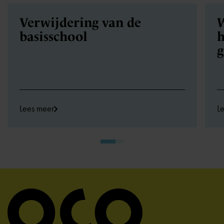
Verwijdering van de
W
basisschool
h
Lees meer
L