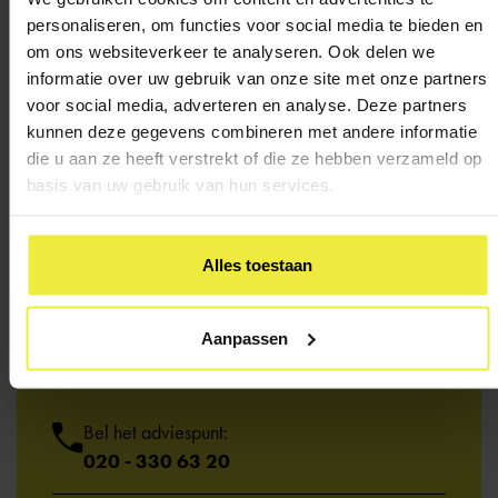
personaliseren, om functies voor social media te bieden en
om ons websiteverkeer te analyseren. Ook delen we
informatie over uw gebruik van onze site met onze partners
voor social media, adverteren en analyse. Deze partners
kunnen deze gegevens combineren met andere informatie
die u aan ze heeft verstrekt of die ze hebben verzameld op
basis van uw gebruik van hun services.
Alles toestaan
Heb je een
vraag?
Aanpassen
Kom je er niet uit of wil je iemand spreken? We
helpen je graag.
Bel het adviespunt:
020 - 330 63 20