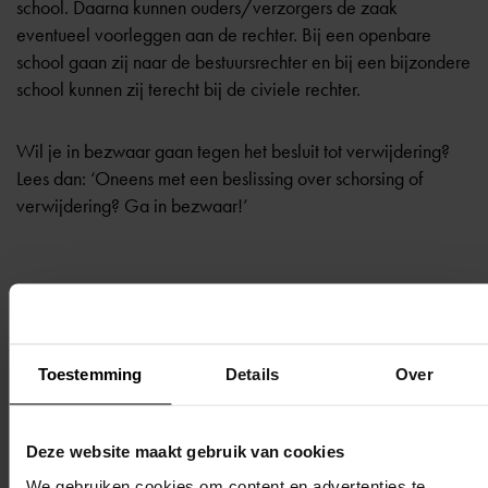
school. Daarna kunnen ouders/verzorgers de zaak
eventueel voorleggen aan de rechter. Bij een openbare
school gaan zij naar de bestuursrechter en bij een bijzondere
school kunnen zij terecht bij de civiele rechter.
Wil je in bezwaar gaan tegen het besluit tot verwijdering?
Lees dan:
‘Oneens met een beslissing over schorsing of
verwijdering? Ga in bezwaar!’
Terug naar overzicht
Toestemming
Details
Over
Deze website maakt gebruik van cookies
We gebruiken cookies om content en advertenties te