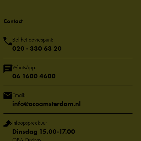
Contact
Bel het adviespunt:
020 - 330 63 20
WhatsApp:
06 1600 4600
Email:
info@ocoamsterdam.nl
Inloopspreekuur
Dinsdag 15.00-17.00
OBA Osdorp