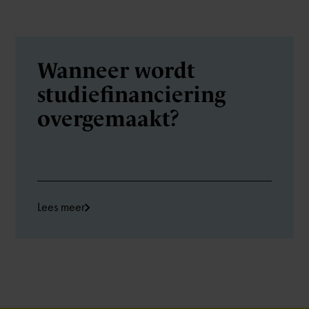
Wanneer wordt
studiefinanciering
overgemaakt?
Lees meer