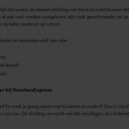
jkt dat ouders de taalontwikkeling van hun kind actief kunnen sti
s af aan veel worden voorgelezen zijn vaak gemotiveerder om zelf
 zij beter presteren op school.
lezier en leesonderwijs? Lees dan:
las
;
het lezen?
;
ool
.
er bij VoorleesExpress
n? En werk je graag samen met kinderen en ouders? Dan is vrijwil
s voor jou. De stichting verwacht wel dat vrijwilligers de Nederl