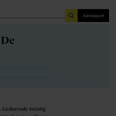
Adviespunt
 De
in. Gedurende twintig