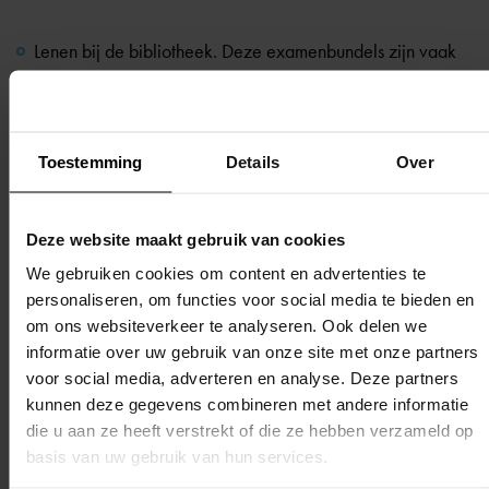
Lenen bij de bibliotheek. Deze examenbundels zijn vaak
een paar jaar oud, maar meestal nog steeds
bruikbaar. Twijfel je of een examenbundel nog bruikbaar
is? Vraag het dan na bij je docent.
Toestemming
Details
Over
Lenen van een vriend of kennis.
Tweedehands aanschaffen. Deze bundels zijn meestal een
paar euro goedkoper dan een nieuw exemplaar. Let wel
Deze website maakt gebruik van cookies
goed op van welk examenjaar de bundel is.
We gebruiken cookies om content en advertenties te
personaliseren, om functies voor social media te bieden en
om ons websiteverkeer te analyseren. Ook delen we
informatie over uw gebruik van onze site met onze partners
Terug naar overzicht
voor social media, adverteren en analyse. Deze partners
kunnen deze gegevens combineren met andere informatie
die u aan ze heeft verstrekt of die ze hebben verzameld op
basis van uw gebruik van hun services.