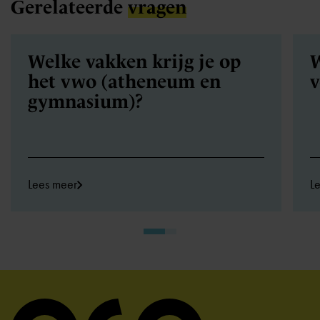
Gerelateerde
vragen
Welke vakken krijg je op
W
het vwo (atheneum en
v
gymnasium)?
Lees meer
L