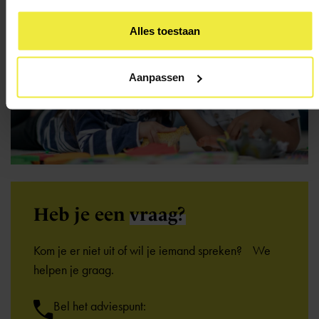
Alles toestaan
Aanpassen
Heb je een
vraag?
Kom je er niet uit of wil je iemand spreken? We
helpen je graag.
Bel het adviespunt: