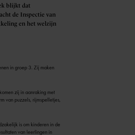
k blijkt dat
acht de Inspectie van
kkeling en het welzijn
enen in
groep 3
. Zij maken
komen zij in aanraking met
m van puzzels, rijmspelletjes,
akelijk is om kinderen in de
esultaten van leerlingen in