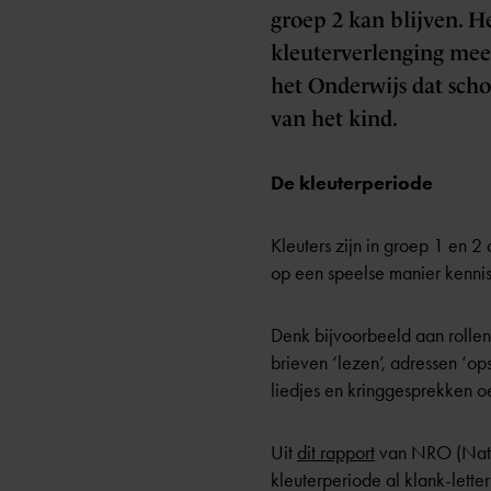
groep 2 kan blijven. He
kleuterverlenging mees
het Onderwijs dat scho
van het kind.
De kleuterperiode
Kleuters zijn in
groep 1 en 2
a
op een speelse manier kennis m
Denk bijvoorbeeld aan rollen
brieven ‘lezen’, adressen ‘op
liedjes en kringgesprekken oe
Uit
dit rapport
van NRO (Natio
kleuterperiode al klank-letter