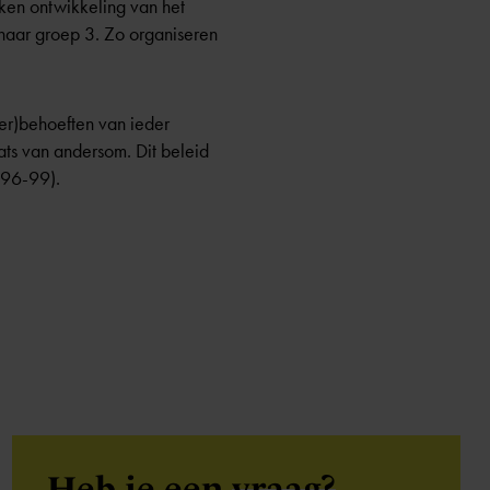
ken ontwikkeling van het
 naar groep 3. Zo organiseren
er)behoeften van ieder
aats van andersom. Dit beleid
 96-99).
Heb je een
vraag?