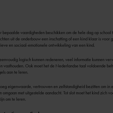
er bepaalde vaardigheden beschikken om de hele dag op school t
ten uit de onderbouw een inschatting of een kind klaar is voor gro
nitieve en sociaal-emotionele ontwikkeling van een kind.
eenvoudig logisch kunnen redeneren, veel informatie kunnen verw
 vasthouden. Ook moet het de Nederlandse taal voldoende behee
ls aan te leren.
oeg eigenwaarde, vertrouwen en zelfstandigheid bezitten om in 
n omgaan met uitgestelde aandacht. Tot slot moet het kind zich 
jn om te leren.