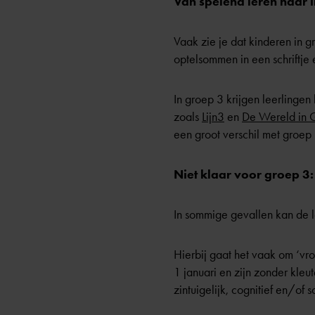
Van spelend leren naar i
Vaak zie je dat kinderen in 
optelsommen in een schriftje 
In groep 3 krijgen leerlinge
zoals
Lijn3
en
De Wereld in 
een groot verschil met groep 
Niet klaar voor groep 3:
In sommige gevallen kan de l
Hierbij gaat het vaak om ‘vro
1 januari en zijn zonder kleut
zintuigelijk, cognitief en/of 