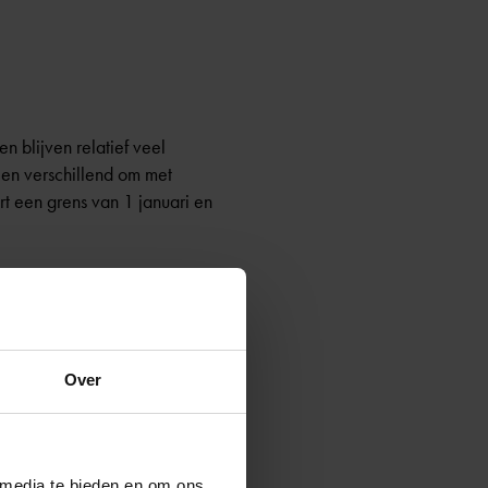
n blijven relatief veel
olen verschillend om met
t een grens van 1 januari en
er een beslissing. Hierbij
Over
 media te bieden en om ons