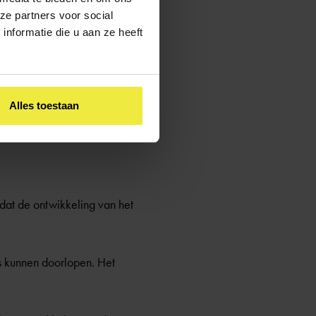
ze partners voor social
n
nformatie die u aan ze heeft
en van kleuterverlenging. Op
d dan vergelijkbare zwak
k in de
Alles toestaan
t kind? (2016)
.
dat de ontwikkeling van het
s kunnen doorlopen. Het