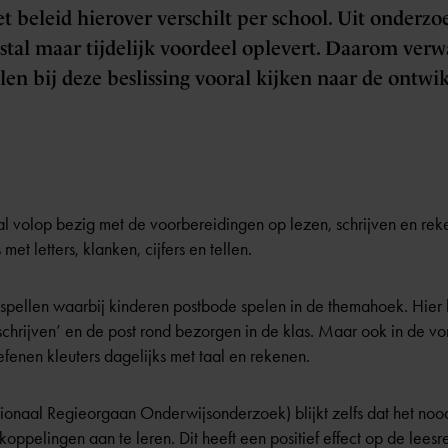
t beleid hierover verschilt per school. Uit onderzoe
tal maar tijdelijk voordeel oplevert. Daarom verw
len bij deze beslissing vooral kijken naar de ontwi
l volop bezig met de voorbereidingen op lezen, schrijven en rek
et letters, klanken, cijfers en tellen.
spellen waarbij kinderen postbode spelen in de themahoek. Hier 
schrijven’ en de post rond bezorgen in de klas. Maar ook in de vor
fenen kleuters dagelijks met taal en rekenen.
naal Regieorgaan Onderwijsonderzoek) blijkt zelfs dat het noodz
koppelingen aan te leren. Dit heeft een positief effect op de leesr