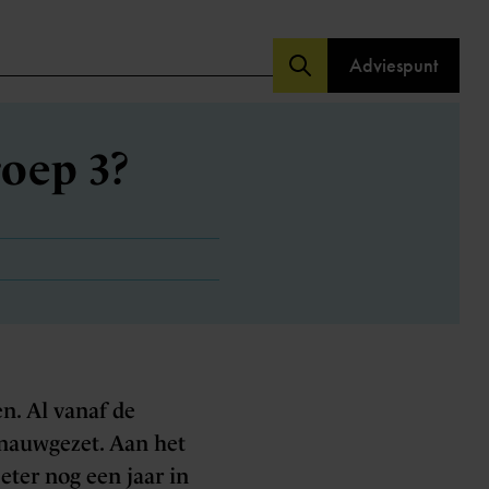
Adviespunt
roep 3?
en. Al vanaf de
 nauwgezet. Aan het
eter nog een jaar in