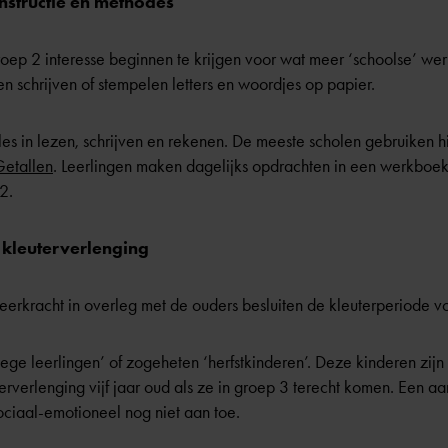
nstructie en methodes
groep 2 interesse beginnen te krijgen voor wat meer ‘schoolse’ w
en schrijven of stempelen letters en woordjes op papier.
n les in lezen, schrijven en rekenen. De meeste scholen gebruiken
Getallen
. Leerlingen maken dagelijks opdrachten in een werkboek e
2.
 kleuterverlenging
eerkracht in overleg met de ouders besluiten de kleuterperiode vo
ege leerlingen’ of zogeheten ‘herfstkinderen’. Deze kinderen zij
erverlenging vijf jaar oud als ze in groep 3 terecht komen. Een aant
sociaal-emotioneel nog niet aan toe.