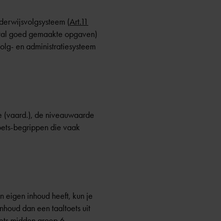
nderwijsvolgsysteem (
Art.11
aantal goed gemaakte opgaven)
olg- en administratiesysteem
e (vaard.), de niveauwaarde
toets-begrippen die vaak
 eigen inhoud heeft, kun je
inhoud dan een taaltoets uit
oets midden groep 6