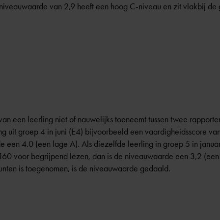
 niveauwaarde van 2,9 heeft een hoog C-niveau en zit vlakbij de 
van een leerling niet of nauwelijks toeneemt tussen twee rapporte
ng uit groep 4 in juni (E4) bijvoorbeeld een vaardigheidsscore va
 een 4.0 (een lage A). Als diezelfde leerling in groep 5 in janu
 160 voor begrijpend lezen, dan is de niveauwaarde een 3,2 (een
punten is toegenomen, is de niveauwaarde gedaald.