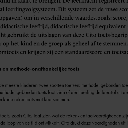
ind in kaart te brengen. De leerkracht registreert 
aal leerlingvolgsysteem. Dit systeem zet de ruwe sco
pgaven) om in verschillende waardes, zoals: score,
didactische leeftijd, didactische leeftijd equivalen
ht gebruikt de uitslagen van deze Cito toets-begri
 op het kind en de groep als geheel af te stemmen
omtoets en krijgen zij een standaardscore en toetsa
 en methode-onafhankelijke toets
n de meeste kinderen twee soorten toetsen: methode-gebonden to
ethode-gebonden toets laat zien of een leerling de leerstof uit 
n korte rekentoets met keersommen.
oets, zoals Cito, laat zien wat de reken- en taalvaardigheden zij
 de loop van de tijd ontwikkelt. Cito drukt deze vaardigheden uit i