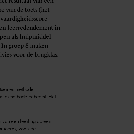
het resultaat van een
re van de toets (het
 vaardigheidsscore
t en leerredendement in
ppen als hulpmiddel
. In groep 8 maken
dvies voor de brugklas.
etsen en methode-
een lesmethode beheerst. Het
n van een leerling op een
n scores, zoals de