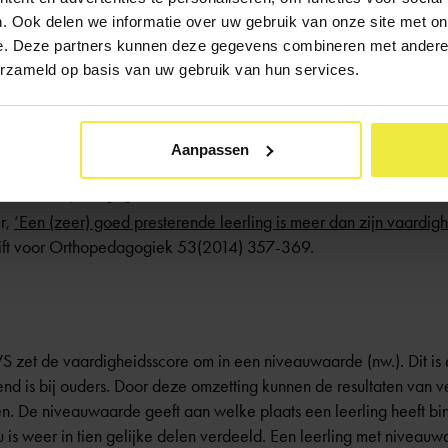
 de bovenbouw. Bij het interpreteren van de gegevens moet de l
. Ook delen we informatie over uw gebruik van onze site met on
e. Deze partners kunnen deze gegevens combineren met andere i
erzameld op basis van uw gebruik van hun services.
urigheid van de vaardigheidsscore toe naarmate de leerling mi
er? Lees dan:
Aanpassen
et leerlingen met hoge vaardigheidsscores in het Cito Volgsystee
ift voor Orthopedagogiek 53(2014) 347-356;
r,
‘Een (zeer) goed presterende leerling is meer dan zijn vaardig
chrift voor Orthopedagogiek 53(2014) 357-369.
zet de vaardigheidsscore om in een niveauwaarde (nw.). Dit is e
nd is bij ouders. Door deze omzetting kunnen de resultaten van 
. De niveauwaarde geeft aan welke plaats een leerling heeft bi
au is weer in tien gelijke delen verdeeld. Een leerling met niveau