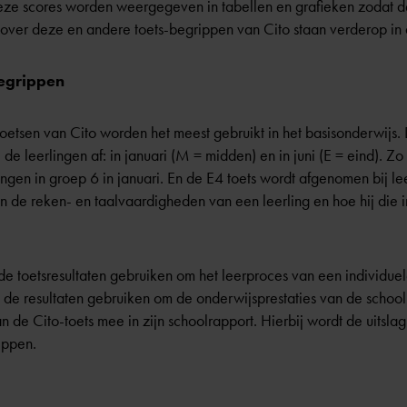
eze scores worden weergegeven in tabellen en grafieken zodat de
 over deze en andere toets-begrippen van Cito staan verderop in di
begrippen
toetsen van
Cito
worden het meest gebruikt in het basisonderwijs.
j de leerlingen af: in januari (M = midden) en in juni (E = eind).
lingen in groep 6 in januari. En de E4 toets wordt afgenomen bij le
 in de reken- en taalvaardigheden van een leerling en hoe hij die i
e toetsresultaten gebruiken om het leerproces van een individuele
tie de resultaten gebruiken om de onderwijsprestaties van de schoo
van de Cito-toets mee in zijn schoolrapport. Hierbij wordt de uitsl
ippen.