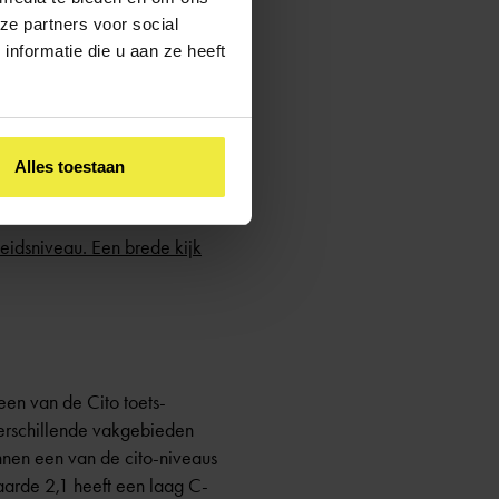
eerkracht hiermee rekening
ze partners voor social
nformatie die u aan ze heeft
nder fouten maakt op een
Alles toestaan
m primair en speciaal
heidsniveau. Een brede kijk
en van de Cito toets-
verschillende vakgebieden
nnen een van de cito-niveaus
waarde 2,1 heeft een laag C-