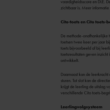
vaardigheidsscore en DLE. D
zichtbaar is. Meer informatie
Cito-toets en Cito toets-
De methode-onafhankelijke 
toetsen twee keer per jaar bi
toets bijvoorbeeld af bij leer
toetsresultaten geven inzicht
ontwikkelt.
Daarnaast kan de leerkracht d
sturen. Tot slot kan de direc
krijgt de leerling de uitslag 
verschillende Cito toets-begr
Leerlingvolgsysteem