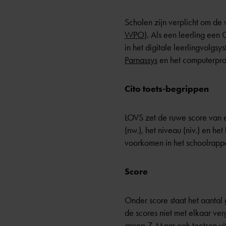
Scholen zijn verplicht om de 
WPO
). Als een leerling een
in het digitale
leerlingvolgsy
Parnassys
en het computerpro
Cito toets-begrippen
LOVS zet de ruwe score van e
(nw.), het niveau (niv.) en h
voorkomen in het schoolrappo
Score
Onder score staat het aantal
de scores niet met elkaar ver
groep 7. Maar ook toetsen u