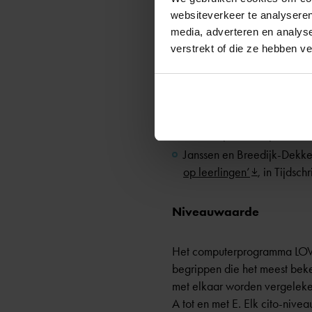
onder- en middenbouw dan in
websiteverkeer te analyseren
houden.
media, adverteren en analys
verstrekt of die ze hebben v
Bovendien neemt de onnauwke
toets. Meer informatie hierov
Hollenberg e.a.,
‘Werken m
onderwijs’
, in: Tijdschr
Janssen en Breedijk-Dekke
op leerlingen’
, in Tijds
Niveauwaarde
Het computerprogramma LOVS 
begrippen die het meest beke
met elkaar worden vergeleken
A tot en met E. Elk cito-nive