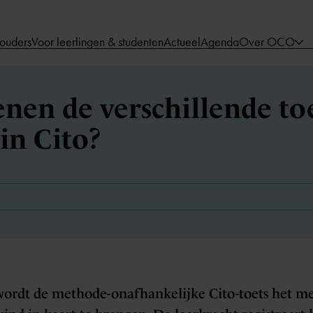
 ouders
Voor leerlingen & studenten
Actueel
Agenda
Over OCO
nen de verschillende toe
in Cito?
 wordt de methode-onafhankelijke Cito-toets het m