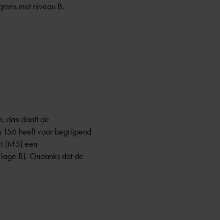
grens met niveau B.
n, dan daalt de
n 156 heeft voor begrijpend
ari (M5) een
 lage B). Ondanks dat de