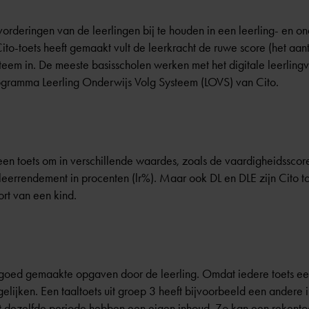
vorderingen van de leerlingen bij te houden in een leerling- en o
 Cito-toets heeft gemaakt vult de leerkracht de ruwe score (het 
steem
in. De meeste basisscholen werken met het digitale leerlingv
gramma Leerling Onderwijs Volg Systeem (LOVS) van Cito.
en toets om in verschillende waardes, zoals de vaardigheidsscor
et leerrendement in procenten (lr%). Maar ook DL en DLE zijn Cito 
rt van een kind.
 goed gemaakte opgaven door de leerling. Omdat iedere toets een
gelijken. Een taaltoets uit groep 3 heeft bijvoorbeeld een andere 
it dezelfde periode hebben een eigen inhoud. Zo kan een rekent