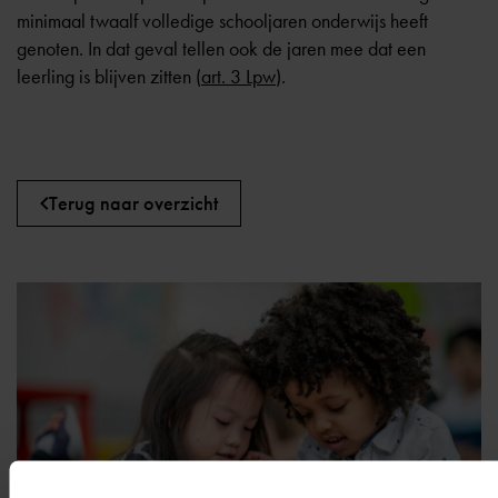
minimaal twaalf volledige schooljaren onderwijs heeft
genoten. In dat geval tellen ook de jaren mee dat een
leerling is blijven zitten (
art. 3 Lpw
)
.
Terug naar overzicht