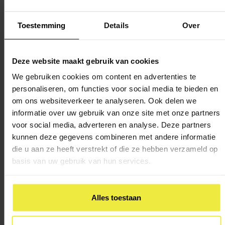
Toestemming
Details
Over
Deze website maakt gebruik van cookies
Heb je een
vraag?
We gebruiken cookies om content en advertenties te
personaliseren, om functies voor social media te bieden en
Kom je er niet uit of wil je iemand spreken? We
om ons websiteverkeer te analyseren. Ook delen we
helpen je graag.
informatie over uw gebruik van onze site met onze partners
voor social media, adverteren en analyse. Deze partners
Bel het adviespunt:
kunnen deze gegevens combineren met andere informatie
020 - 330 63 20
die u aan ze heeft verstrekt of die ze hebben verzameld op
basis van uw gebruik van hun services.
WhatsApp:
06 1600 4600
Alles toestaan
Email: