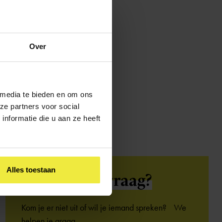
dige plek om dat te doen.
Over
 media te bieden en om ons
ze partners voor social
nformatie die u aan ze heeft
Alles toestaan
Heb je een
vraag?
Kom je er niet uit of wil je iemand spreken? We
helpen je graag.