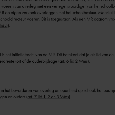
 voeren van overleg met een vertegenwoordiger van het schoolbe
R op eigen verzoek overleggen met het schoolbestuur. Meestal la
schooldirecteur
voeren. Dit is toegestaan. Als een MR daarom vr
lid 5)
.
 het initiatiefrecht van de MR. Dit betekent dat je als lid van de 
erarentekort of de ouderbijdrage (
art. 6 lid 2 Wms
).
in het bevorderen van overleg en openheid op school, het bestrijd
ngen en ouders (
art. 7 lid 1, 2 en 3 Wms
).