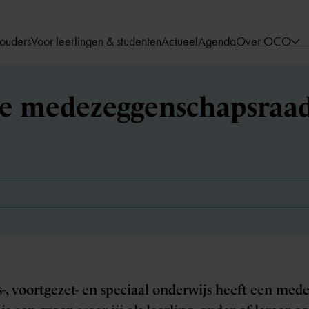
 ouders
Voor leerlingen & studenten
Actueel
Agenda
Over OCO
de medezeggenschapsraa
is-, voortgezet- en speciaal onderwijs heeft een me