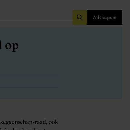
Adviespunt
d op
dezeggenschapsraad, ook