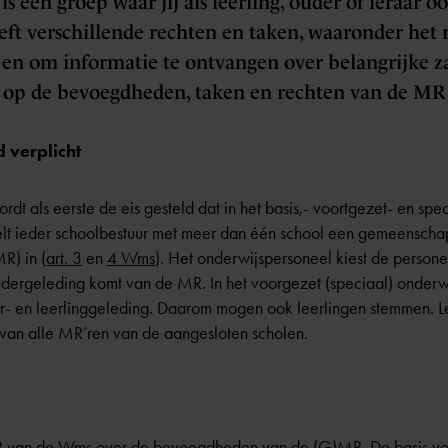
 een groep waar jij als leerling, ouder of leraar o
ft verschillende rechten en taken, waaronder het 
en om informatie te ontvangen over belangrijke zak
 op de bevoegdheden, taken en rechten van de MR 
 verplicht
dt als eerste de eis gesteld dat in het basis,- voortgezet- en spe
elt ieder schoolbestuur met meer dan één school een gemeenscha
) in (
art. 3
en
4 Wms
). Het onderwijspersoneel kiest de perso
udergeleding komt van de MR. In het voorgezet (speciaal) onderwi
r- en leerlinggeleding. Daarom mogen ook leerlingen stemmen.
van alle MR’ren van de aangesloten scholen.
 2 van de Wms over de bevoegdheden van de (G)MR. De basis 