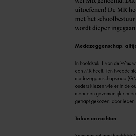
wel MR genoemd. Dat is
uitoefenen! De MR hee
met het schoolbestuur 
wordt dieper ingegaan
Medezeggenschap, altijd
In hoofdstuk 1 van de Wms wor
een MR heeft. Ten tweede st
medezeggenschapsraad (GMR
ouders kiezen wie er in de o
maar een gezamenlijke oude
getrapt gekozen: door leden 
Taken en rechten
Samengevat gaat hoofdstuk