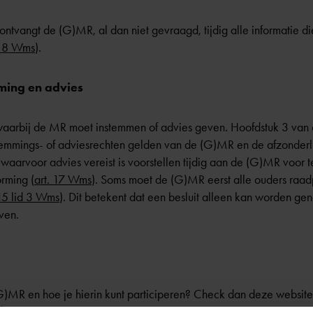
ntvangt de (G)MR, al dan niet gevraagd, tijdig alle informatie d
. 8 Wms
).
mming en advies
n waarbij de MR moet instemmen of advies geven. Hoofdstuk 3 va
emmings- of adviesrechten gelden van de (G)MR en de afzonderl
 waarvoor advies vereist is voorstellen tijdig aan de (G)MR voor 
orming (
art. 17 Wms
). Soms moet de (G)MR eerst alle ouders raa
 15 lid 3 Wms
). Dit betekent dat een besluit alleen kan worden g
ven.
)MR en hoe je hierin kunt participeren? Check dan deze website
/medezeggenschap-op-school
. Daar staat ook informatie over 