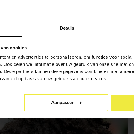
lbestuur die met medezeggenschap te maken hebben.
eepraten over zaken die jouw school aangaan, is de MR een gewel
Details
 van cookies
ent en advertenties te personaliseren, om functies voor social
. Ook delen we informatie over uw gebruik van onze site met on
e. Deze partners kunnen deze gegevens combineren met andere i
erzameld op basis van uw gebruik van hun services.
Aanpassen