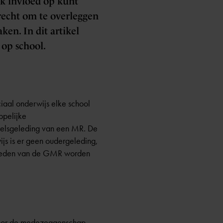
ok invloed op kunt
recht om te overleggen
en. In dit artikel
op school.
ciaal onderwijs elke school
ppelijke
neelsgeleding van een MR. De
js is er geen oudergeleding,
 Leden van de GMR worden
voor de medezeggenschap