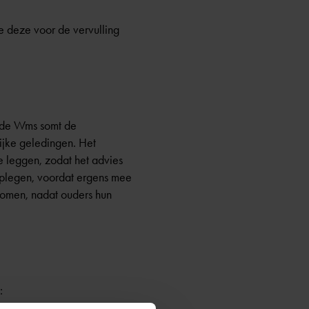
ie deze voor de vervulling
n de Wms somt de
ijke geledingen. Het
te leggen, zodat het advies
dplegen, voordat ergens mee
enomen, nadat ouders hun
:
hoe de MR is samengesteld en