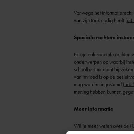
Vanwege het informatierecht o
van zijn taak nodig heeft (
art
Speciale rechten: inste
Er zijn ook speciale rechte
onderwerpen op waarbij inst
schoolbestuur dient bij zaken
van invloed is op de besluitv
mag worden ingestemd (
art.
mening hebben kunnen gege
Meer informatie
Wil je meer weten over de (G
www.onderwijsconsument.nl