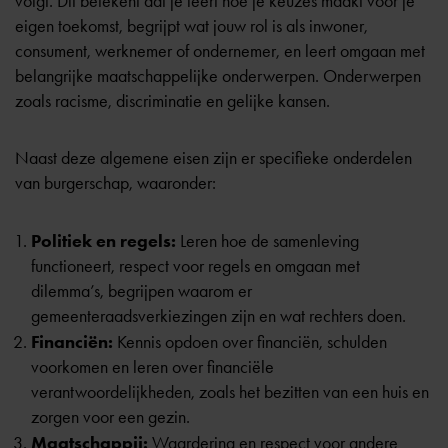
volgt. Dit betekent dat je leert hoe je keuzes maakt voor je
eigen toekomst, begrijpt wat jouw rol is als inwoner,
consument, werknemer of ondernemer, en leert omgaan met
belangrijke maatschappelijke onderwerpen. Onderwerpen
zoals racisme, discriminatie en gelijke kansen.
Naast deze algemene eisen zijn er specifieke onderdelen
van burgerschap, waaronder:
Politiek en regels:
Leren hoe de samenleving
functioneert, respect voor regels en omgaan met
dilemma’s, begrijpen waarom er
gemeenteraadsverkiezingen zijn en wat rechters doen.
Financiën:
Kennis opdoen over financiën, schulden
voorkomen en leren over financiële
verantwoordelijkheden, zoals het bezitten van een huis en
zorgen voor een gezin.
Maatschappij:
Waardering en respect voor andere