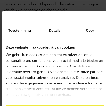
Goed onderwijs begint bij goede docenten. Het verhogen
van de kwaliteiten van de docenten die
burgerschapsonderwijs verzorgen is daarmee een
belangrijke route om burgerschapscompetenties van
studenten te ontwikkelen. De MBO Raad heeft daarom het
Toestemming
Details
Over
Expertisepunt Burgerschap
ingericht met informatie over
beleid en regelgeving, lesmateriaal en informatie over
professionalisering van docenten.
Deze website maakt gebruik van cookies
We gebruiken cookies om content en advertenties te
personaliseren, om functies voor social media te bieden en
om ons websiteverkeer te analyseren. Ook delen we
informatie over uw gebruik van onze site met onze partners
Terug naar overzicht
voor social media, adverteren en analyse. Deze partners
kunnen deze gegevens combineren met andere informatie
die u aan ze heeft verstrekt of die ze hebben verzameld op
basis van uw gebruik van hun services.