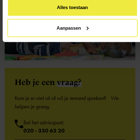
Alles toestaan
Aanpassen
Heb je een
vraag?
Kom je er niet uit of wil je iemand spreken? We
helpen je graag.
Bel het adviespunt:
020 - 330 63 20