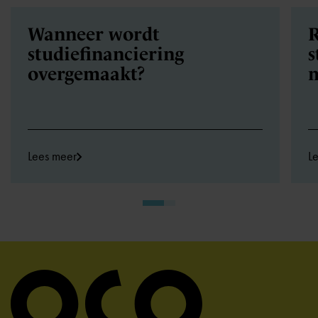
Wanneer wordt
R
studiefinanciering
s
overgemaakt?
Lees meer
L