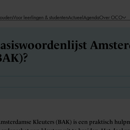
 ouders
Voor leerlingen & studenten
Actueel
Agenda
Over OCO
Basiswoordenlijst Amste
BAK)?
Amsterdamse Kleuters (BAK) is een praktisch hulp