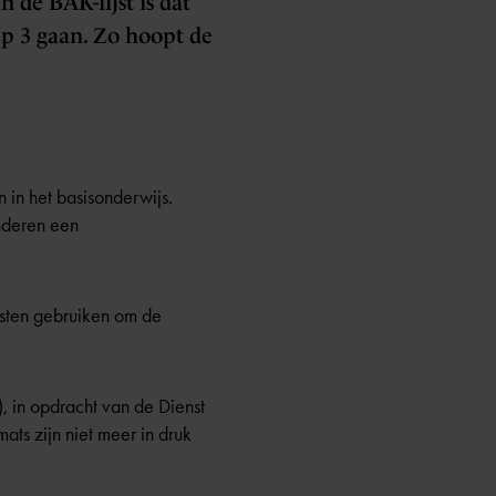
 de BAK-lijst is dat
ep 3 gaan. Zo hoopt de
 in het basisonderwijs.
inderen een
sten gebruiken om de
), in opdracht van de Dienst
s zijn niet meer in druk