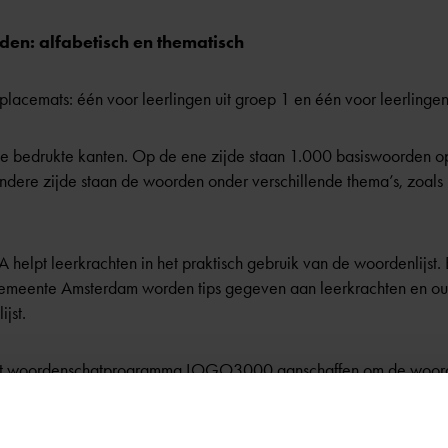
en: alfabetisch en thematisch
 placemats: één voor leerlingen uit groep 1 en één voor leerlingen
 bedrukte kanten. Op de ene zijde staan 1.000 basiswoorden op
ere zijde staan de woorden onder verschillende thema’s, zoals ‘o
A helpt leerkrachten in het praktisch gebruik van de woordenlijst.
meente Amsterdam worden tips gegeven aan leerkrachten en oud
jst.
het woordenschatprogramma
LOGO3000
aanschaffen om de woorde
 aan te bieden.