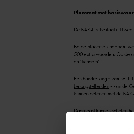
Placemat met basiswoord
De BAK-lijst bestaat uit twee
Beide placemats hebben twee
500 extra woorden. Op de and
en ‘lichaam’.
Een
handreiking
van het ITT
belangstellenden
van de Ge
kunnen oefenen met de BAK-li
Daarnaast kunnen scholen 
effectieve en speelse manier