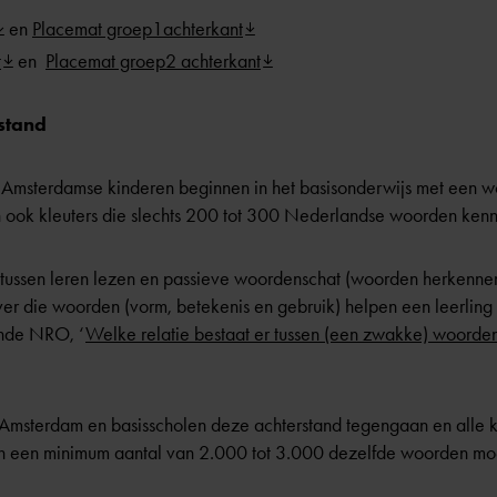
en
Placemat groep1achterkant
t
en
Placemat groep2 achterkant
stand
Amsterdamse kinderen beginnen in het basisonderwijs met een w
 ook kleuters die slechts 200 tot 300 Nederlandse woorden kenne
 tussen leren lezen en passieve woordenschat (woorden herkenne
over die woorden (vorm, betekenis en gebruik) helpen een leerling
onde NRO, ‘
Welke relatie bestaat er tussen (een zwakke) woorden
msterdam en basisscholen deze achterstand tegengaan en alle kl
van een minimum aantal van 2.000 tot 3.000 dezelfde woorden mo