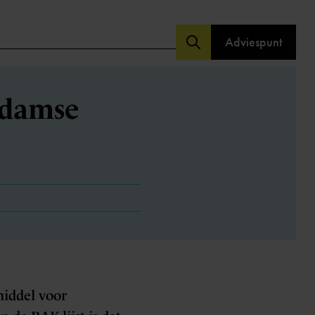
Adviespunt
rdamse
middel voor