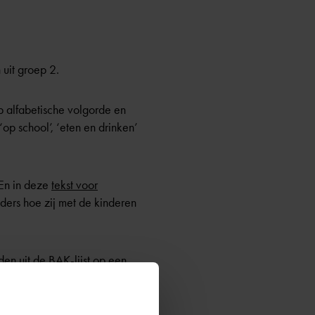
 uit groep 2.
 alfabetische volgorde en
p school’, ‘eten en drinken’
 En in deze
tekst voor
ers hoe zij met de kinderen
n uit de BAK-lijst op een