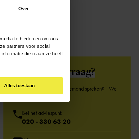
Over
 media te bieden en om ons
ze partners voor social
nformatie die u aan ze heeft
Heb je een
vraag?
Alles toestaan
Kom je er niet uit of wil je iemand spreken? We
helpen je graag.
Bel het adviespunt:
020 - 330 63 20