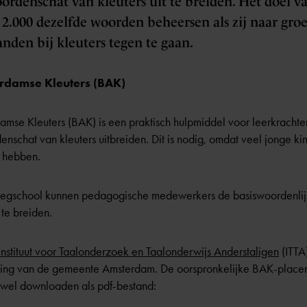
rdenschat van kleuters uit te breiden. Het doel van
 2.000 dezelfde woorden beheersen als zij naar gro
nden bij kleuters tegen te gaan.
rdamse Kleuters (BAK)
amse Kleuters (BAK) is een praktisch hulpmiddel voor leerkrachten
nschat van kleuters uitbreiden. Dit is nodig, omdat veel jonge k
 hebben.
oegschool
kunnen pedagogische medewerkers de basiswoordenlij
te breiden.
Instituut voor Taalonderzoek en Taalonderwijs Anderstaligen
(ITTA
ng van de gemeente Amsterdam. De oorspronkelijke BAK-placemat
e wel downloaden als pdf-bestand: