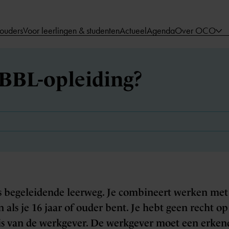
 ouders
Voor leerlingen & studenten
Actueel
Agenda
Over OCO
 BBL-opleiding?
s begeleidende leerweg. Je combineert werken met 
n als je 16 jaar of ouder bent. Je hebt geen recht op
is van de werkgever. De werkgever moet een erkend