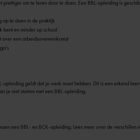
prettiger om te leren door te doen. Een BBL-opleiding is geschikt
g op te doen in de praktijk
rk bent en minder op school
lt over een arbeidsovereenkomst
ega’s
opleiding geldt dat je werk moet hebben. Dit is een erkend leer
n je niet starten met een BBL-opleiding.
tussen een BBL- en BOL-opleiding. Lees meer over de verschillen in