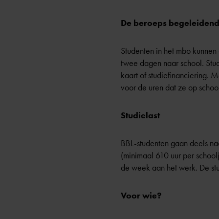
De beroeps begeleidend
Studenten in het mbo kunnen o
twee dagen naar school. Stude
kaart of
studiefinanciering
. M
voor de uren dat ze op school
Studielast
BBL-studenten gaan deels na
(minimaal 610 uur per schoolj
de week aan het werk. De stu
Voor wie?