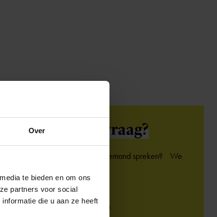
Heb je een
vraag?
Over
Kom je er niet uit of wil je iemand spreken? We
helpen je graag.
 media te bieden en om ons
ze partners voor social
Bel het adviespunt:
nformatie die u aan ze heeft
020 - 330 63 20