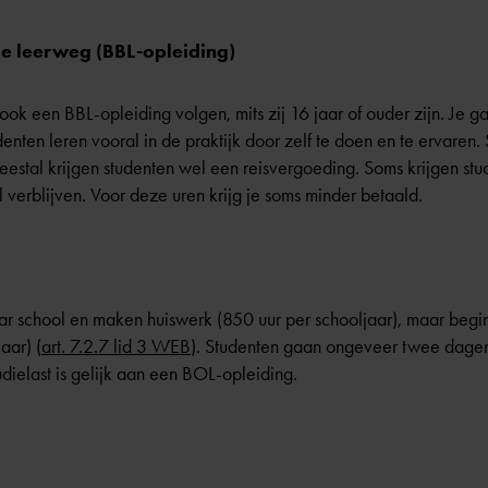
e leerweg (BBL-opleiding)
ok een BBL-opleiding volgen, mits zij 16 jaar of ouder zijn. Je g
nten leren vooral in de praktijk door zelf te doen en te ervaren.
eestal krijgen studenten wel een reisvergoeding. Soms krijgen s
 verblijven. Voor deze uren krijg je soms minder betaald.
ar school en maken huiswerk (850 uur per schooljaar), maar begi
aar) (
art. 7.2.7 lid 3 WEB
). Studenten gaan ongeveer twee dagen
dielast is gelijk aan een BOL-opleiding.