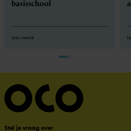
basisschool
a
Lees meer
L
Stel je vraag over