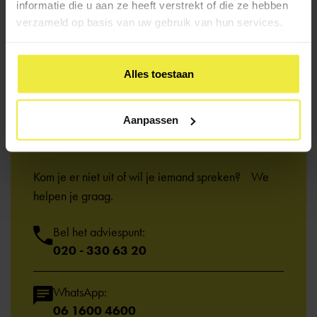
informatie die u aan ze heeft verstrekt of die ze hebben
verzameld op basis van uw gebruik van hun services.
Alles toestaan
Aanpassen
Heb je een
vraag?
Kom je er niet uit of wil je iemand spreken? We
helpen je graag.
Bel het adviespunt:
020 - 330 63 20
WhatsApp:
06 1600 4600