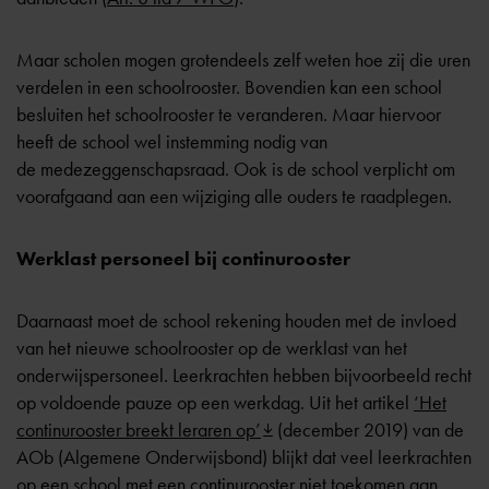
Maar scholen mogen grotendeels zelf weten hoe zij die uren
verdelen in een schoolrooster. Bovendien kan een school
besluiten het schoolrooster te veranderen. Maar hiervoor
heeft de school wel instemming nodig van
de
medezeggenschapsraad
. Ook is de school verplicht om
voorafgaand aan een wijziging alle ouders te raadplegen.
Werklast personeel bij continurooster
Daarnaast moet de school rekening houden met de invloed
van het nieuwe schoolrooster op de werklast van het
onderwijspersoneel. Leerkrachten hebben bijvoorbeeld recht
op voldoende pauze op een werkdag. Uit het artikel
‘Het
continurooster breekt leraren op’
(december 2019) van de
AOb (Algemene Onderwijsbond) blijkt dat veel leerkrachten
op een school met een continurooster niet toekomen aan