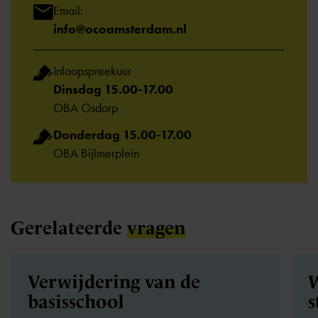
Email:
info@ocoamsterdam.nl
Inloopspreekuur
Dinsdag 15.00-17.00
OBA Osdorp
Donderdag 15.00-17.00
OBA Bijlmerplein
Gerelateerde
vragen
Verwijdering van de
W
basisschool
s