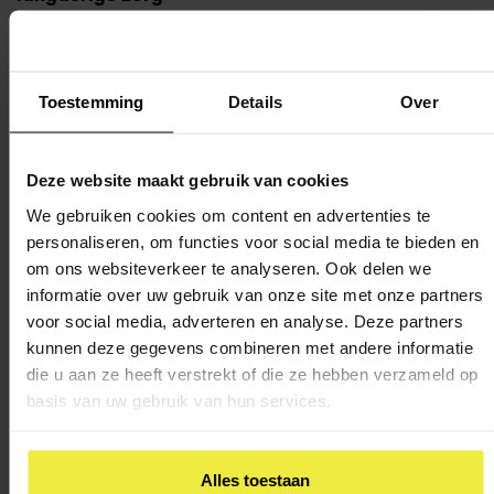
Heb jij of jouw kind langdurige 24-uurs zorg nodig? En heb
jij of jouw kind een wlz-indicatie (een besluit waarin staat dat
Toestemming
Details
Over
u recht heeft op hulp vanuit de Wet langdurige zorg)? Dan
kun je een pgb aanvragen bij het zorgkantoor in je regio.
Deze website maakt gebruik van cookies
In
dit stappenplan
van Per Saldo staat hoe je dit doet.
We gebruiken cookies om content en advertenties te
personaliseren, om functies voor social media te bieden en
Trekkingsrecht
om ons websiteverkeer te analyseren. Ook delen we
informatie over uw gebruik van onze site met onze partners
voor social media, adverteren en analyse. Deze partners
Heb je een persoonsgebonden budget aangevraagd en is dit
kunnen deze gegevens combineren met andere informatie
goedgekeurd? Dan zijn er twee mogelijkheden om
die u aan ze heeft verstrekt of die ze hebben verzameld op
zorgaanbieders te betalen:
basis van uw gebruik van hun services.
De Sociale Verzekeringsbank (SVB) betaalt de rekening
vanuit jouw PGB
Alles toestaan