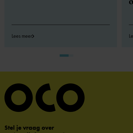
o
Lees meer
L
Stel je vraag over