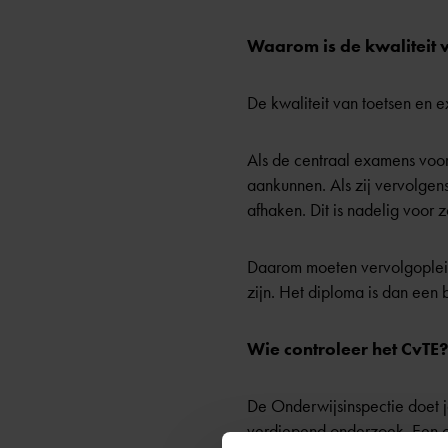
Waarom is de kwaliteit 
De kwaliteit van toetsen en 
Als de centraal examens voor 
aankunnen. Als zij vervolgens
afhaken. Dit is nadelig voor 
Daarom moeten vervolgopleid
zijn. Het diploma is dan een
Wie controleer het CvTE?
De
Onderwijsinspectie
doet j
verdiepend onderzoek. Een on