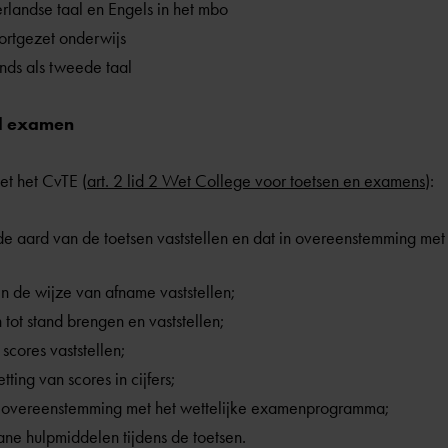
landse taal en Engels in het mbo
ortgezet onderwijs
ds als tweede taal
al examen
et het CvTE (
art. 2 lid 2 Wet College voor toetsen en examens
):
 de aard van de toetsen vaststellen en dat in overeenstemming met 
 en de wijze van afname vaststellen;
tot stand brengen en vaststellen;
cores vaststellen;
ing van scores in cijfers;
 in overeenstemming met het wettelijke examenprogramma;
ne hulpmiddelen tijdens de toetsen.