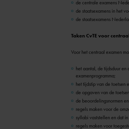
de centrale examens Neder
de staatsexamens in het vo
de staatsexamens Nederlan
Taken CvTE voor centra
Voor het centraal examen mo
het aantal, de tijdsduur en
examenprogramma;
het tijdstip van de toetsen
de opgaven van de toetsen 
de beoordelingsnormen en s
regels maken voor de omzett
syllabi vaststellen en dat
regels maken voor toegesta