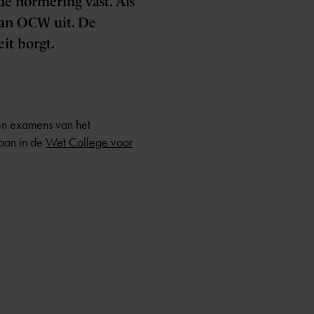
de normering vast. Als
 van OCW uit. De
eit borgt.
 en examens van het
taan in de
Wet College voor