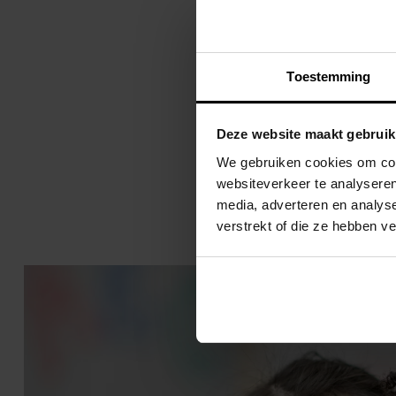
functioneren van CvTE als zel
Meer informatie hierover sta
Toestemming
Deze website maakt gebruik
Terug naar overzicht
We gebruiken cookies om cont
websiteverkeer te analyseren
media, adverteren en analys
verstrekt of die ze hebben v