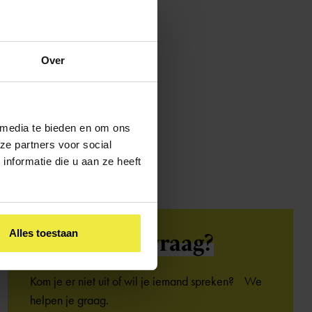
Over
 media te bieden en om ons
ze partners voor social
nformatie die u aan ze heeft
Alles toestaan
Heb je een
vraag?
Kom je er niet uit of wil je iemand spreken? We
helpen je graag.