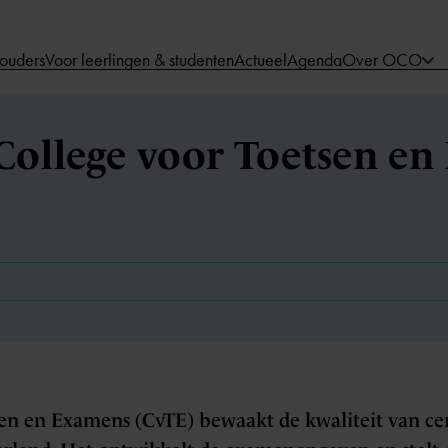
 ouders
Voor leerlingen & studenten
Actueel
Agenda
Over OCO
 College voor Toetsen e
sen en Examens (CvTE) bewaakt de kwaliteit van c