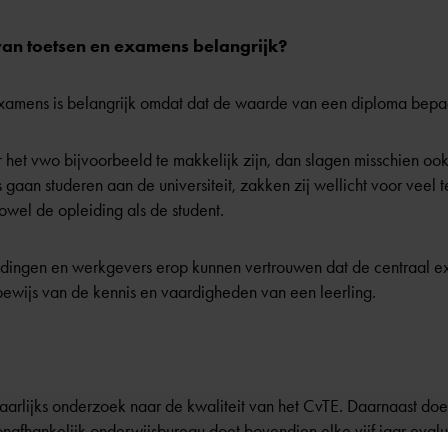
van toetsen en examens belangrijk?
examens is belangrijk omdat dat de waarde van een diploma bepaa
het vwo bijvoorbeeld te makkelijk zijn, dan slagen misschien ook 
 gaan studeren aan de universiteit, zakken zij wellicht voor veel 
zowel de opleiding als de student.
ingen en werkgevers erop kunnen vertrouwen dat de centraal e
 bewijs van de kennis en vaardigheden van een leerling.
aarlijks onderzoek naar de kwaliteit van het CvTE. Daarnaast doet 
afhankelijk onderwijsbureau doet bovendien elke vijf jaar evalu