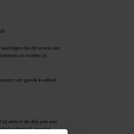
lt.
leerlingen die dit niveau niet
tentamens en moeten zij
xamens van goede kwaliteit
zij eens in de drie jaar een
atief onderzoek naar het