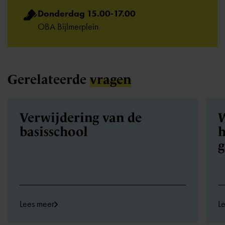
Donderdag 15.00-17.00
OBA Bijlmerplein
Gerelateerde
vragen
Verwijdering van de
W
basisschool
h
Lees meer
L