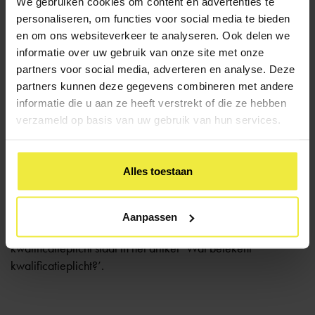
We gebruiken cookies om content en advertenties te
personaliseren, om functies voor social media te bieden
Na het hbo kunnen studenten doorstromen naar een hbo-
en om ons websiteverkeer te analyseren. Ook delen we
master, met een verdieping van de eerder opgedane
informatie over uw gebruik van onze site met onze
leerstof, of naar de universiteit. Jaarlijks stromen ongeveer
partners voor social media, adverteren en analyse. Deze
35.000 leerlingen in Nederland door naar het hbo.
partners kunnen deze gegevens combineren met andere
informatie die u aan ze heeft verstrekt of die ze hebben
Niet alle leerlingen stromen (gelijk) door naar het hbo. Een
verzameld op basis van uw gebruik van hun services.
kleine groep stroomt door naar het vwo. En er zijn ook
leerlingen die tijdelijk gaan werken of een reis maken.
Alles toestaan
Sommige leerlingen gaan helemaal niet studeren. Dit is
toegestaan, omdat je met een havo-diploma niet meer
Aanpassen
kwalificatieplichtig bent. Meer informatie over de
kwalificatieplicht staat in het artikel
‘Wat betekent
kwalificatieplicht?’
.