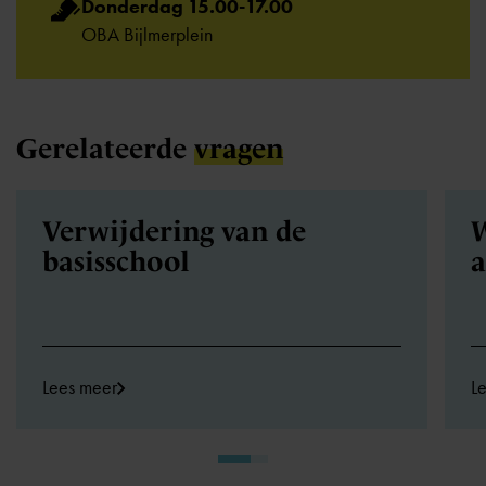
Donderdag 15.00-17.00
OBA Bijlmerplein
Gerelateerde
vragen
Verwijdering van de
W
basisschool
a
Lees meer
L