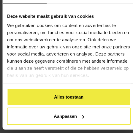
zijn afgestemd. Zij krijgen hierin veel vrijheid.
Deze website maakt gebruik van cookies
Ervaringsgericht onderwijs in Amsterdam
We gebruiken cookies om content en advertenties te
personaliseren, om functies voor social media te bieden en
Amsterdam heeft ruim 200 basisscholen met verschillende
om ons websiteverkeer te analyseren. Ook delen we
onderwijsconcepten. Zo zijn er scholen met traditioneel
informatie over uw gebruik van onze site met onze partners
vernieuwingsonderwijs, zoals
montessori
en
jenaplan
. Maar
voor social media, adverteren en analyse. Deze partners
er zijn ook scholen met meer moderne onderwijsconcepten,
kunnen deze gegevens combineren met andere informatie
zoals gepersonaliseerd onderwijs.
die u aan ze heeft verstrekt of die ze hebben verzameld op
basis van uw gebruik van hun services.
In Amsterdam is er één EGO-school:
IKC Sloterdijk
in
Amsterdam West. Basisschool
de Biënkorf
combineert EGO
Alles toestaan
met jenaplan. Verder zijn er veel basisscholen die bepaalde
elementen uit EGO in hun onderwijs hebben overgenomen.
Aanpassen