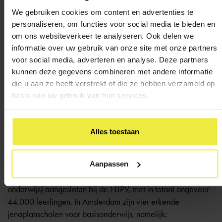
Oudergesprekken: ouders hebben drie keer per jaar een
We gebruiken cookies om content en advertenties te
10-minutengesprek met de leerkracht;
personaliseren, om functies voor social media te bieden en
Koffiemorgens: tien keer per jaar is er een koffiemorgen,
om ons websiteverkeer te analyseren. Ook delen we
waarbij ouders en de directie en/of het OKT belangrijke
informatie over uw gebruik van onze site met onze partners
onderwerpen bespreken over de school en de kinderen;
voor social media, adverteren en analyse. Deze partners
Schoolpraatapp; snelle en laagdrempelige communicatie
kunnen deze gegevens combineren met andere informatie
over de groep en de school.
die u aan ze heeft verstrekt of die ze hebben verzameld op
basis van uw gebruik van hun services.
Hoe de inzet van ouders er concreet uitziet, verschilt per
school en ligt aan de beschikbaarheid van de ouders.
Alles toestaan
Jenaplanscholen in Amsterdam
Aanpassen
In Nederland zijn 210 jenaplanscholen (basis- en voortgezet
onderwijs) aangesloten bij de NJPV, met in totaal ongeveer
44.000 leerlingen. In Amsterdam zijn vier erkende
jenaplanscholen voor basisonderwijs, namelijk: