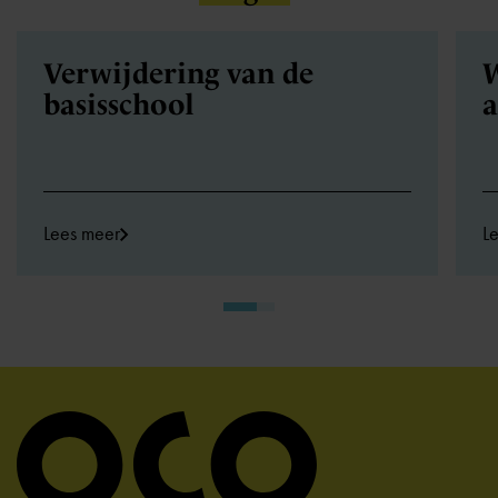
Verwijdering van de
W
basisschool
a
Lees meer
L