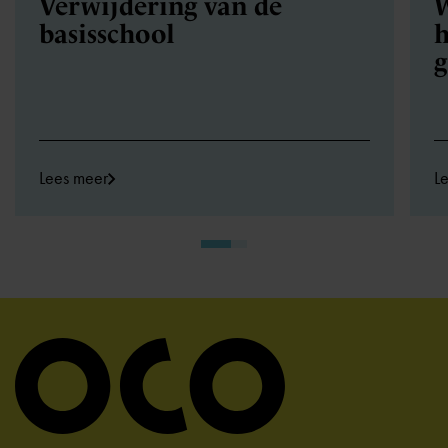
Verwijdering van de
W
basisschool
h
Lees meer
L