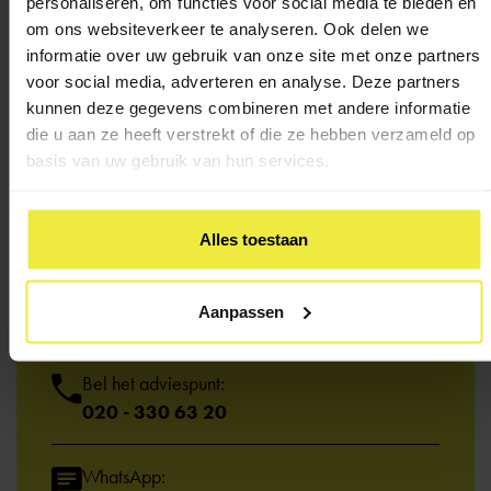
personaliseren, om functies voor social media te bieden en
om ons websiteverkeer te analyseren. Ook delen we
informatie over uw gebruik van onze site met onze partners
voor social media, adverteren en analyse. Deze partners
kunnen deze gegevens combineren met andere informatie
die u aan ze heeft verstrekt of die ze hebben verzameld op
basis van uw gebruik van hun services.
Heb je een
vraag?
Alles toestaan
Kom je er niet uit of wil je iemand spreken? We
Aanpassen
helpen je graag.
Bel het adviespunt:
020 - 330 63 20
WhatsApp: