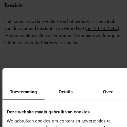
Toezicht
Het toezicht op de kwaliteit van het onderwijs is een taak
van de overheid en staat in de Grondwet (
art. 23 lid 2 Gw
).
Andere wetten vullen dit verder in. Meer hierover lees je in
het artikel over de
Onderwijsinspectie
.
Terug naar overzicht
Toestemming
Details
Over
Deze website maakt gebruik van cookies
We gebruiken cookies om content en advertenties te